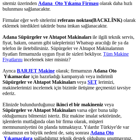
sitemiz üzerinden
Adana Oto Yıkama Firması
olarak daha hızlı
bulunması sağlanacaktır.
Firmalar eğer web sitelerini
referans noktası(BACKLİNK)
olarak
eklemek istedikleri taktirde buna imkan sağlanacaktır.
Adana Süpürgeler ve Ahtapot Makinaları
ile ilgili teknik servis,
fiyat, bakım, onarım gibi taleplerinizi Whatsup aracılığı ile ya da
telefon ile iletebilirsiniz. Süpürgeler ve Ahtapot Makinalarının
fiyatları firmamızda uygun fiyat ile sizleri bekliyor.
Tüm Makine
Fiyatlarını
incelemek ister misiniz?
Ayrıca
BARJET Makine
olarak; firmamızın
Adana Oto
Yıkamacılar
için hazırladığı kampanyalı veya indirimli
Süpürgeler ve Ahtapot Makinaları
veya
SET
lerimizi,
makinelerimizi incelemek için bizimle iletişime geçmenizi tavsiye
ederiz.
Elinizde bulundurduğunuz
ikinci el bir makineniz
veya
Süpürgeler ve Ahtapot Makinaları
varsa eğer buna talip
olduğumuzu bilmenizi isteriz. Biz makine imalat sektöründe,
işlemlerin mutfağında olan bir firma olarak, müşteri
memnununiyetini ön planda tutmaktayız. Yılardır Türkiye'de var
olmamızın en büyük nedeni de, satış sonrası
Adana Oto
Yıkamacılara
sağladığımız teknik destek olduğunu unutmayınız.