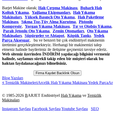
Barjet Makine olarak;
Halı Çırpma Makinası
,
Buharlı Halı
Koltuk Yıkama
,
Yağlama Ekipmanları
,
Halı Yıkama
Makinaları
,
Yüksek Basınçlı Oto Yıkama
,
Halı Paketleme
Makinası
,
Sıkma Toz-Tüy Alma Kurutma
,
Pistonlu
Kompresör
,
Yorgan Yıkama Makinası
,
Tır ve Otobüs Yıkama
,
Paralı Jetonlu Oto Yıkama
,
Zemin Otomatları
,
Oto Yıkama
Makinaları
,
Süpürgeler ve Ahtapot
,
Köpük Tankı
,
Yedek
Parça Aksesuar
, bu ve benzeri bir çok endüstriyel makinenin
üretimini gerçekleştirmekteyiz. Herhangi bir makinemizi talep
etmeniz halinde bayilerimiz ile iletişime geçmenizi tavsiye ederiz.
Web sitemiz üzerinden İNDİRİM yapılacağı bilgisini vermeniz
halinde, sayfamızı sürekli takip eden bir müşteri olarak bu
haktan faydalanacağınızı bilmelisiniz.
Firma Kaydet Backlink Olsun
Blog Yazıları
izlik Makineleri
Arçelik Halı Yıkama Makinası Yedek Parça
Arçelik Ha
© 1985-
2026
B
ARJET Endüstriyel
Halı Yıkama
ve
Temizlik
Makinaları
Instagram Sayfası
Facebook Sayfası
Youtube Sayfası
SEO