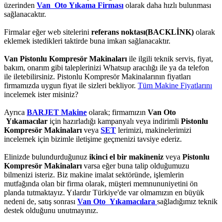
üzerinden
Van Oto Yıkama Firması
olarak daha hızlı bulunması
sağlanacaktır.
Firmalar eğer web sitelerini
referans noktası(BACKLİNK)
olarak
eklemek istedikleri taktirde buna imkan sağlanacaktır.
Van Pistonlu Kompresör Makinaları
ile ilgili teknik servis, fiyat,
bakım, onarım gibi taleplerinizi Whatsup aracılığı ile ya da telefon
ile iletebilirsiniz. Pistonlu Kompresör Makinalarının fiyatları
firmamızda uygun fiyat ile sizleri bekliyor.
Tüm Makine Fiyatlarını
incelemek ister misiniz?
Ayrıca
BARJET Makine
olarak; firmamızın
Van Oto
Yıkamacılar
için hazırladığı kampanyalı veya indirimli
Pistonlu
Kompresör Makinaları
veya
SET
lerimizi, makinelerimizi
incelemek için bizimle iletişime geçmenizi tavsiye ederiz.
Elinizde bulundurduğunuz
ikinci el bir makineniz
veya
Pistonlu
Kompresör Makinaları
varsa eğer buna talip olduğumuzu
bilmenizi isteriz. Biz makine imalat sektöründe, işlemlerin
mutfağında olan bir firma olarak, müşteri memnununiyetini ön
planda tutmaktayız. Yılardır Türkiye'de var olmamızın en büyük
nedeni de, satış sonrası
Van Oto Yıkamacılara
sağladığımız teknik
destek olduğunu unutmayınız.