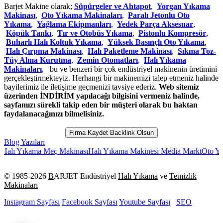
Barjet Makine olarak;
Süpürgeler ve Ahtapot
,
Yorgan Yıkama
Makinası
,
Oto Yıkama Makinaları
,
Paralı Jetonlu Oto
Yıkama
,
Yağlama Ekipmanları
,
Yedek Parça Aksesuar
,
Köpük Tankı
,
Tır ve Otobüs Yıkama
,
Pistonlu Kompresör
,
Buharlı Halı Koltuk Yıkama
,
Yüksek Basınçlı Oto Yıkama
,
Halı Çırpma Makinası
,
Halı Paketleme Makinası
,
Sıkma Toz-
Tüy Alma Kurutma
,
Zemin Otomatları
,
Halı Yıkama
Makinaları
, bu ve benzeri bir çok endüstriyel makinenin üretimini
gerçekleştirmekteyiz. Herhangi bir makinemizi talep etmeniz halinde
bayilerimiz ile iletişime geçmenizi tavsiye ederiz.
Web sitemiz
üzerinden İNDİRİM yapılacağı bilgisini vermeniz halinde,
sayfamızı sürekli takip eden bir müşteri olarak bu haktan
faydalanacağınızı bilmelisiniz.
Firma Kaydet Backlink Olsun
Blog Yazıları
ıkama Meç Makinası
Halı Yıkama Makinesi Media Markt
Oto Yıkama Po
© 1985-
2026
B
ARJET Endüstriyel
Halı Yıkama
ve
Temizlik
Makinaları
Instagram Sayfası
Facebook Sayfası
Youtube Sayfası
SEO