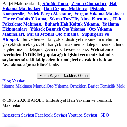
Barjet Makine olarak;
Köpük Tankı
,
Zemin Otomatları
,
Halı
Yıkama Makinaları
,
Halı Çırpma Makinası
,
Pistonlu
Kompresör
,
Yedek Parça Aksesuar
,
Yorgan Yıkama Makinası
,
Tır ve Otobüs Yıkama
,
Sıkma Toz-Tüy Alma Kurutma
,
Halı
Paketleme Makinası
,
Buharlı Halı Koltuk Yıkama
,
Yağlama
Ekipmanları
,
Yüksek Basınçlı Oto Yıkama
,
Oto Yıkama
Makinaları
,
Paralı Jetonlu Oto Yıkama
,
Süpürgeler ve
Ahtapot
, bu ve benzeri bir çok endüstriyel makinenin üretimini
gerçekleştirmekteyiz. Herhangi bir makinemizi talep etmeniz halinde
bayilerimiz ile iletişime geçmenizi tavsiye ederiz.
Web sitemiz
üzerinden İNDİRİM yapılacağı bilgisini vermeniz halinde,
sayfamızı sürekli takip eden bir müşteri olarak bu haktan
faydalanacağınızı bilmelisiniz.
Firma Kaydet Backlink Olsun
Blog Yazıları
ma Makinası Manuel
Oto Yıkama Örnekleri Barjet Temizlik Makineleri
J
© 1985-
2026
B
ARJET Endüstriyel
Halı Yıkama
ve
Temizlik
Makinaları
Instagram Sayfası
Facebook Sayfası
Youtube Sayfası
SEO