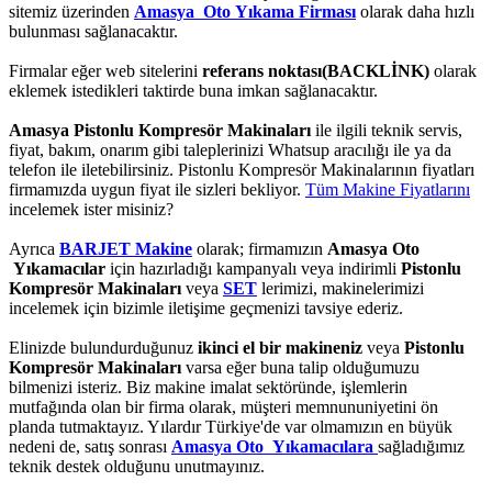
sitemiz üzerinden
Amasya Oto Yıkama Firması
olarak daha hızlı
bulunması sağlanacaktır.
Firmalar eğer web sitelerini
referans noktası(BACKLİNK)
olarak
eklemek istedikleri taktirde buna imkan sağlanacaktır.
Amasya Pistonlu Kompresör Makinaları
ile ilgili teknik servis,
fiyat, bakım, onarım gibi taleplerinizi Whatsup aracılığı ile ya da
telefon ile iletebilirsiniz. Pistonlu Kompresör Makinalarının fiyatları
firmamızda uygun fiyat ile sizleri bekliyor.
Tüm Makine Fiyatlarını
incelemek ister misiniz?
Ayrıca
BARJET Makine
olarak; firmamızın
Amasya Oto
Yıkamacılar
için hazırladığı kampanyalı veya indirimli
Pistonlu
Kompresör Makinaları
veya
SET
lerimizi, makinelerimizi
incelemek için bizimle iletişime geçmenizi tavsiye ederiz.
Elinizde bulundurduğunuz
ikinci el bir makineniz
veya
Pistonlu
Kompresör Makinaları
varsa eğer buna talip olduğumuzu
bilmenizi isteriz. Biz makine imalat sektöründe, işlemlerin
mutfağında olan bir firma olarak, müşteri memnununiyetini ön
planda tutmaktayız. Yılardır Türkiye'de var olmamızın en büyük
nedeni de, satış sonrası
Amasya Oto Yıkamacılara
sağladığımız
teknik destek olduğunu unutmayınız.