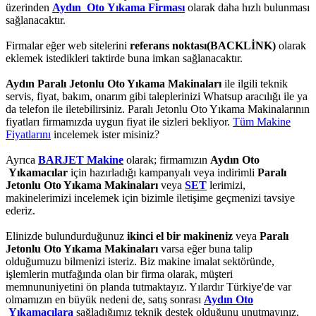
üzerinden
Aydın Oto Yıkama Firması
olarak daha hızlı bulunması
sağlanacaktır.
Firmalar eğer web sitelerini
referans noktası(BACKLİNK)
olarak
eklemek istedikleri taktirde buna imkan sağlanacaktır.
Aydın Paralı Jetonlu Oto Yıkama Makinaları
ile ilgili teknik
servis, fiyat, bakım, onarım gibi taleplerinizi Whatsup aracılığı ile ya
da telefon ile iletebilirsiniz. Paralı Jetonlu Oto Yıkama Makinalarının
fiyatları firmamızda uygun fiyat ile sizleri bekliyor.
Tüm Makine
Fiyatlarını
incelemek ister misiniz?
Ayrıca
BARJET Makine
olarak; firmamızın
Aydın Oto
Yıkamacılar
için hazırladığı kampanyalı veya indirimli
Paralı
Jetonlu Oto Yıkama Makinaları
veya
SET
lerimizi,
makinelerimizi incelemek için bizimle iletişime geçmenizi tavsiye
ederiz.
Elinizde bulundurduğunuz
ikinci el bir makineniz
veya
Paralı
Jetonlu Oto Yıkama Makinaları
varsa eğer buna talip
olduğumuzu bilmenizi isteriz. Biz makine imalat sektöründe,
işlemlerin mutfağında olan bir firma olarak, müşteri
memnununiyetini ön planda tutmaktayız. Yılardır Türkiye'de var
olmamızın en büyük nedeni de, satış sonrası
Aydın Oto
Yıkamacılara
sağladığımız teknik destek olduğunu unutmayınız.