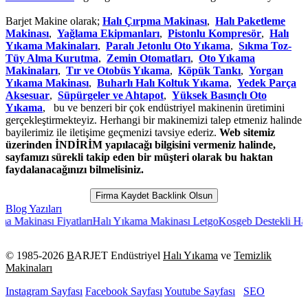
Barjet Makine olarak;
Halı Çırpma Makinası
,
Halı Paketleme
Makinası
,
Yağlama Ekipmanları
,
Pistonlu Kompresör
,
Halı
Yıkama Makinaları
,
Paralı Jetonlu Oto Yıkama
,
Sıkma Toz-
Tüy Alma Kurutma
,
Zemin Otomatları
,
Oto Yıkama
Makinaları
,
Tır ve Otobüs Yıkama
,
Köpük Tankı
,
Yorgan
Yıkama Makinası
,
Buharlı Halı Koltuk Yıkama
,
Yedek Parça
Aksesuar
,
Süpürgeler ve Ahtapot
,
Yüksek Basınçlı Oto
Yıkama
, bu ve benzeri bir çok endüstriyel makinenin üretimini
gerçekleştirmekteyiz. Herhangi bir makinemizi talep etmeniz halinde
bayilerimiz ile iletişime geçmenizi tavsiye ederiz.
Web sitemiz
üzerinden İNDİRİM yapılacağı bilgisini vermeniz halinde,
sayfamızı sürekli takip eden bir müşteri olarak bu haktan
faydalanacağınızı bilmelisiniz.
Firma Kaydet Backlink Olsun
Blog Yazıları
kinası Fiyatları
Halı Yıkama Makinası Letgo
Kosgeb Destekli Halı Yık
© 1985-
2026
B
ARJET Endüstriyel
Halı Yıkama
ve
Temizlik
Makinaları
Instagram Sayfası
Facebook Sayfası
Youtube Sayfası
SEO