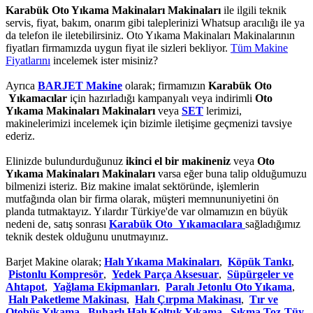
Karabük Oto Yıkama Makinaları Makinaları
ile ilgili teknik
servis, fiyat, bakım, onarım gibi taleplerinizi Whatsup aracılığı ile ya
da telefon ile iletebilirsiniz. Oto Yıkama Makinaları Makinalarının
fiyatları firmamızda uygun fiyat ile sizleri bekliyor.
Tüm Makine
Fiyatlarını
incelemek ister misiniz?
Ayrıca
BARJET Makine
olarak; firmamızın
Karabük Oto
Yıkamacılar
için hazırladığı kampanyalı veya indirimli
Oto
Yıkama Makinaları Makinaları
veya
SET
lerimizi,
makinelerimizi incelemek için bizimle iletişime geçmenizi tavsiye
ederiz.
Elinizde bulundurduğunuz
ikinci el bir makineniz
veya
Oto
Yıkama Makinaları Makinaları
varsa eğer buna talip olduğumuzu
bilmenizi isteriz. Biz makine imalat sektöründe, işlemlerin
mutfağında olan bir firma olarak, müşteri memnununiyetini ön
planda tutmaktayız. Yılardır Türkiye'de var olmamızın en büyük
nedeni de, satış sonrası
Karabük Oto Yıkamacılara
sağladığımız
teknik destek olduğunu unutmayınız.
Barjet Makine olarak;
Halı Yıkama Makinaları
,
Köpük Tankı
,
Pistonlu Kompresör
,
Yedek Parça Aksesuar
,
Süpürgeler ve
Ahtapot
,
Yağlama Ekipmanları
,
Paralı Jetonlu Oto Yıkama
,
Halı Paketleme Makinası
,
Halı Çırpma Makinası
,
Tır ve
Otobüs Yıkama
,
Buharlı Halı Koltuk Yıkama
,
Sıkma Toz-Tüy