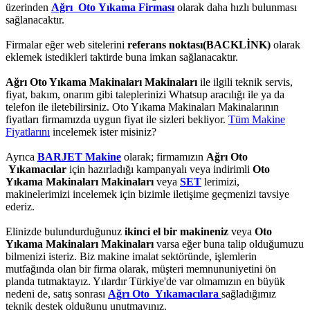
üzerinden
Ağrı Oto Yıkama Firması
olarak daha hızlı bulunması
sağlanacaktır.
Firmalar eğer web sitelerini
referans noktası(BACKLİNK)
olarak
eklemek istedikleri taktirde buna imkan sağlanacaktır.
Ağrı Oto Yıkama Makinaları Makinaları
ile ilgili teknik servis,
fiyat, bakım, onarım gibi taleplerinizi Whatsup aracılığı ile ya da
telefon ile iletebilirsiniz. Oto Yıkama Makinaları Makinalarının
fiyatları firmamızda uygun fiyat ile sizleri bekliyor.
Tüm Makine
Fiyatlarını
incelemek ister misiniz?
Ayrıca
BARJET Makine
olarak; firmamızın
Ağrı Oto
Yıkamacılar
için hazırladığı kampanyalı veya indirimli
Oto
Yıkama Makinaları Makinaları
veya
SET
lerimizi,
makinelerimizi incelemek için bizimle iletişime geçmenizi tavsiye
ederiz.
Elinizde bulundurduğunuz
ikinci el bir makineniz
veya
Oto
Yıkama Makinaları Makinaları
varsa eğer buna talip olduğumuzu
bilmenizi isteriz. Biz makine imalat sektöründe, işlemlerin
mutfağında olan bir firma olarak, müşteri memnununiyetini ön
planda tutmaktayız. Yılardır Türkiye'de var olmamızın en büyük
nedeni de, satış sonrası
Ağrı Oto Yıkamacılara
sağladığımız
teknik destek olduğunu unutmayınız.