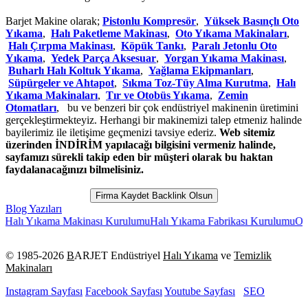
Barjet Makine olarak;
Pistonlu Kompresör
,
Yüksek Basınçlı Oto
Yıkama
,
Halı Paketleme Makinası
,
Oto Yıkama Makinaları
,
Halı Çırpma Makinası
,
Köpük Tankı
,
Paralı Jetonlu Oto
Yıkama
,
Yedek Parça Aksesuar
,
Yorgan Yıkama Makinası
,
Buharlı Halı Koltuk Yıkama
,
Yağlama Ekipmanları
,
Süpürgeler ve Ahtapot
,
Sıkma Toz-Tüy Alma Kurutma
,
Halı
Yıkama Makinaları
,
Tır ve Otobüs Yıkama
,
Zemin
Otomatları
, bu ve benzeri bir çok endüstriyel makinenin üretimini
gerçekleştirmekteyiz. Herhangi bir makinemizi talep etmeniz halinde
bayilerimiz ile iletişime geçmenizi tavsiye ederiz.
Web sitemiz
üzerinden İNDİRİM yapılacağı bilgisini vermeniz halinde,
sayfamızı sürekli takip eden bir müşteri olarak bu haktan
faydalanacağınızı bilmelisiniz.
Firma Kaydet Backlink Olsun
Blog Yazıları
 Yıkama Makinası Kurulumu
Halı Yıkama Fabrikası Kurulumu
Oto Yıkam
© 1985-
2026
B
ARJET Endüstriyel
Halı Yıkama
ve
Temizlik
Makinaları
Instagram Sayfası
Facebook Sayfası
Youtube Sayfası
SEO