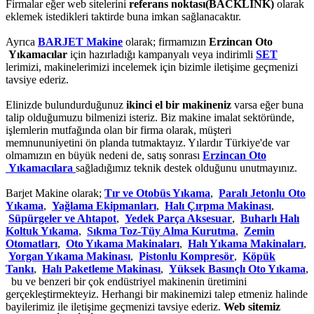
Firmalar eğer web sitelerini
referans noktası(BACKLİNK)
olarak
eklemek istedikleri taktirde buna imkan sağlanacaktır.
Ayrıca
BARJET Makine
olarak; firmamızın
Erzincan Oto
Yıkamacılar
için hazırladığı kampanyalı veya indirimli
SET
lerimizi, makinelerimizi incelemek için bizimle iletişime geçmenizi
tavsiye ederiz.
Elinizde bulundurduğunuz
ikinci el bir makineniz
varsa eğer buna
talip olduğumuzu bilmenizi isteriz. Biz makine imalat sektöründe,
işlemlerin mutfağında olan bir firma olarak, müşteri
memnununiyetini ön planda tutmaktayız. Yılardır Türkiye'de var
olmamızın en büyük nedeni de, satış sonrası
Erzincan Oto
Yıkamacılara
sağladığımız teknik destek olduğunu unutmayınız.
Barjet Makine olarak;
Tır ve Otobüs Yıkama
,
Paralı Jetonlu Oto
Yıkama
,
Yağlama Ekipmanları
,
Halı Çırpma Makinası
,
Süpürgeler ve Ahtapot
,
Yedek Parça Aksesuar
,
Buharlı Halı
Koltuk Yıkama
,
Sıkma Toz-Tüy Alma Kurutma
,
Zemin
Otomatları
,
Oto Yıkama Makinaları
,
Halı Yıkama Makinaları
,
Yorgan Yıkama Makinası
,
Pistonlu Kompresör
,
Köpük
Tankı
,
Halı Paketleme Makinası
,
Yüksek Basınçlı Oto Yıkama
,
bu ve benzeri bir çok endüstriyel makinenin üretimini
gerçekleştirmekteyiz. Herhangi bir makinemizi talep etmeniz halinde
bayilerimiz ile iletişime geçmenizi tavsiye ederiz.
Web sitemiz