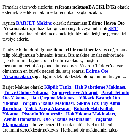
Firmalar eğer web sitelerini
referans noktası(BACKLİNK)
olarak
eklemek istedikleri taktirde buna imkan sağlanacaktır.
Ayrıca
BARJET Makine
olarak; firmamızın
Edirne Havsa Oto
Yıkamacılar
için hazırladığı kampanyalı veya indirimli
SET
lerimizi, makinelerimizi incelemek için bizimle iletişime geçmenizi
tavsiye ederiz.
Elinizde bulundurduğunuz
ikinci el bir makineniz
varsa eğer buna
talip olduğumuzu bilmenizi isteriz. Biz makine imalat sektöründe,
işlemlerin mutfağında olan bir firma olarak, müşteri
memnununiyetini ön planda tutmaktayız. Yılardır Türkiye'de var
olmamızın en büyük nedeni de, satış sonrası
Edirne Oto
Yıkamacılara
sağladığımız teknik destek olduğunu unutmayınız.
Barjet Makine olarak;
Köpük Tankı
,
Halı Paketleme Makinası
,
Tır ve Otobüs Yıkama
,
Süpürgeler ve Ahtapot
,
Paralı Jetonlu
Oto Yıkama
,
Halı Çırpma Makinası
,
Yüksek Basınçlı Oto
Yıkama
,
Yorgan Yıkama Makinası
,
Sıkma Toz-Tüy Alma
Kurutma
,
Yedek Parça Aksesuar
,
Buharlı Halı Koltuk
Yıkama
,
Pistonlu Kompresör
,
Halı Yıkama Makinaları
,
Zemin Otomatları
,
Oto Yıkama Makinaları
,
Yağlama
Ekipmanları
, bu ve benzeri bir çok endüstriyel makinenin
üretimini gerçekleştirmekteyiz. Herhangi bir makinemizi talep