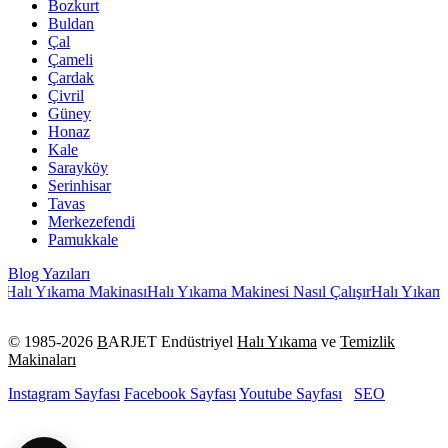
Bozkurt
Buldan
Çal
Çameli
Çardak
Çivril
Güney
Honaz
Kale
Sarayköy
Serinhisar
Tavas
Merkezefendi
Pamukkale
Blog Yazıları
alı Yıkama Makinası
Halı Yıkama Makinesi Nasıl Çalışır
Halı Yıkama M
© 1985-
2026
B
ARJET Endüstriyel
Halı Yıkama
ve
Temizlik
Makinaları
Instagram Sayfası
Facebook Sayfası
Youtube Sayfası
SEO