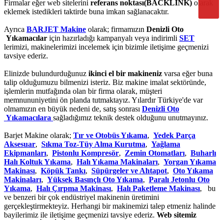
Firmalar eğer web sitelerini
referans noktası(BACKLİNK)
olarak
eklemek istedikleri taktirde buna imkan sağlanacaktır.
Ayrıca
BARJET Makine
olarak; firmamızın
Denizli Oto
Yıkamacılar
için hazırladığı kampanyalı veya indirimli
SET
lerimizi, makinelerimizi incelemek için bizimle iletişime geçmenizi
tavsiye ederiz.
Elinizde bulundurduğunuz
ikinci el bir makineniz
varsa eğer buna
talip olduğumuzu bilmenizi isteriz. Biz makine imalat sektöründe,
işlemlerin mutfağında olan bir firma olarak, müşteri
memnununiyetini ön planda tutmaktayız. Yılardır Türkiye'de var
olmamızın en büyük nedeni de, satış sonrası
Denizli Oto
Yıkamacılara
sağladığımız teknik destek olduğunu unutmayınız.
Barjet Makine olarak;
Tır ve Otobüs Yıkama
,
Yedek Parça
Aksesuar
,
Sıkma Toz-Tüy Alma Kurutma
,
Yağlama
Ekipmanları
,
Pistonlu Kompresör
,
Zemin Otomatları
,
Buharlı
Halı Koltuk Yıkama
,
Halı Yıkama Makinaları
,
Yorgan Yıkama
Makinası
,
Köpük Tankı
,
Süpürgeler ve Ahtapot
,
Oto Yıkama
Makinaları
,
Yüksek Basınçlı Oto Yıkama
,
Paralı Jetonlu Oto
Yıkama
,
Halı Çırpma Makinası
,
Halı Paketleme Makinası
, bu
ve benzeri bir çok endüstriyel makinenin üretimini
gerçekleştirmekteyiz. Herhangi bir makinemizi talep etmeniz halinde
bayilerimiz ile iletişime geçmenizi tavsiye ederiz.
Web sitemiz