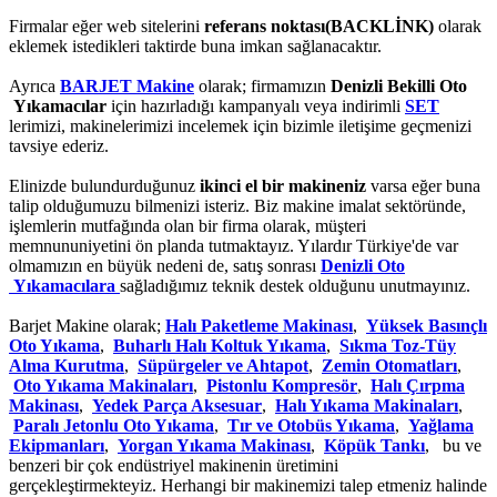
Firmalar eğer web sitelerini
referans noktası(BACKLİNK)
olarak
eklemek istedikleri taktirde buna imkan sağlanacaktır.
Ayrıca
BARJET Makine
olarak; firmamızın
Denizli Bekilli Oto
Yıkamacılar
için hazırladığı kampanyalı veya indirimli
SET
lerimizi, makinelerimizi incelemek için bizimle iletişime geçmenizi
tavsiye ederiz.
Elinizde bulundurduğunuz
ikinci el bir makineniz
varsa eğer buna
talip olduğumuzu bilmenizi isteriz. Biz makine imalat sektöründe,
işlemlerin mutfağında olan bir firma olarak, müşteri
memnununiyetini ön planda tutmaktayız. Yılardır Türkiye'de var
olmamızın en büyük nedeni de, satış sonrası
Denizli Oto
Yıkamacılara
sağladığımız teknik destek olduğunu unutmayınız.
Barjet Makine olarak;
Halı Paketleme Makinası
,
Yüksek Basınçlı
Oto Yıkama
,
Buharlı Halı Koltuk Yıkama
,
Sıkma Toz-Tüy
Alma Kurutma
,
Süpürgeler ve Ahtapot
,
Zemin Otomatları
,
Oto Yıkama Makinaları
,
Pistonlu Kompresör
,
Halı Çırpma
Makinası
,
Yedek Parça Aksesuar
,
Halı Yıkama Makinaları
,
Paralı Jetonlu Oto Yıkama
,
Tır ve Otobüs Yıkama
,
Yağlama
Ekipmanları
,
Yorgan Yıkama Makinası
,
Köpük Tankı
, bu ve
benzeri bir çok endüstriyel makinenin üretimini
gerçekleştirmekteyiz. Herhangi bir makinemizi talep etmeniz halinde