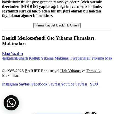
bayilerimiz ile iletişime geçmenizi tavsiye ederiz.
Web sitemiz
üzerinden İNDİRİM yapılacağı bilgisini vermeniz halinde,
sayfamızı sürekli takip eden bir müşteri olarak bu haktan
faydalanacağınızı bilmelisiniz.
Firma Kaydet Backlink Olsun
Denizli Merkezefendi Oto Yıkama Firmaları
Makinaları
Blog Yazıları
rkaları
Buharlı Koltuk Yıkama Makinası Fiyatları
Halı Yıkama Makinas
© 1985-
2026
B
ARJET Endüstriyel
Halı Yıkama
ve
Temizlik
Makinaları
Instagram Sayfası
Facebook Sayfası
Youtube Sayfası
SEO