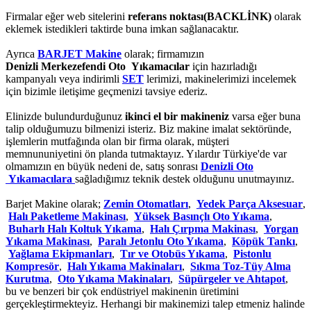
Firmalar eğer web sitelerini
referans noktası(BACKLİNK)
olarak
eklemek istedikleri taktirde buna imkan sağlanacaktır.
Ayrıca
BARJET Makine
olarak; firmamızın
Denizli Merkezefendi Oto Yıkamacılar
için hazırladığı
kampanyalı veya indirimli
SET
lerimizi, makinelerimizi incelemek
için bizimle iletişime geçmenizi tavsiye ederiz.
Elinizde bulundurduğunuz
ikinci el bir makineniz
varsa eğer buna
talip olduğumuzu bilmenizi isteriz. Biz makine imalat sektöründe,
işlemlerin mutfağında olan bir firma olarak, müşteri
memnununiyetini ön planda tutmaktayız. Yılardır Türkiye'de var
olmamızın en büyük nedeni de, satış sonrası
Denizli Oto
Yıkamacılara
sağladığımız teknik destek olduğunu unutmayınız.
Barjet Makine olarak;
Zemin Otomatları
,
Yedek Parça Aksesuar
,
Halı Paketleme Makinası
,
Yüksek Basınçlı Oto Yıkama
,
Buharlı Halı Koltuk Yıkama
,
Halı Çırpma Makinası
,
Yorgan
Yıkama Makinası
,
Paralı Jetonlu Oto Yıkama
,
Köpük Tankı
,
Yağlama Ekipmanları
,
Tır ve Otobüs Yıkama
,
Pistonlu
Kompresör
,
Halı Yıkama Makinaları
,
Sıkma Toz-Tüy Alma
Kurutma
,
Oto Yıkama Makinaları
,
Süpürgeler ve Ahtapot
,
bu ve benzeri bir çok endüstriyel makinenin üretimini
gerçekleştirmekteyiz. Herhangi bir makinemizi talep etmeniz halinde