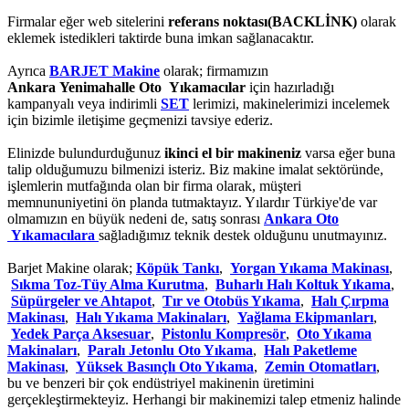
Firmalar eğer web sitelerini
referans noktası(BACKLİNK)
olarak
eklemek istedikleri taktirde buna imkan sağlanacaktır.
Ayrıca
BARJET Makine
olarak; firmamızın
Ankara Yenimahalle Oto Yıkamacılar
için hazırladığı
kampanyalı veya indirimli
SET
lerimizi, makinelerimizi incelemek
için bizimle iletişime geçmenizi tavsiye ederiz.
Elinizde bulundurduğunuz
ikinci el bir makineniz
varsa eğer buna
talip olduğumuzu bilmenizi isteriz. Biz makine imalat sektöründe,
işlemlerin mutfağında olan bir firma olarak, müşteri
memnununiyetini ön planda tutmaktayız. Yılardır Türkiye'de var
olmamızın en büyük nedeni de, satış sonrası
Ankara Oto
Yıkamacılara
sağladığımız teknik destek olduğunu unutmayınız.
Barjet Makine olarak;
Köpük Tankı
,
Yorgan Yıkama Makinası
,
Sıkma Toz-Tüy Alma Kurutma
,
Buharlı Halı Koltuk Yıkama
,
Süpürgeler ve Ahtapot
,
Tır ve Otobüs Yıkama
,
Halı Çırpma
Makinası
,
Halı Yıkama Makinaları
,
Yağlama Ekipmanları
,
Yedek Parça Aksesuar
,
Pistonlu Kompresör
,
Oto Yıkama
Makinaları
,
Paralı Jetonlu Oto Yıkama
,
Halı Paketleme
Makinası
,
Yüksek Basınçlı Oto Yıkama
,
Zemin Otomatları
,
bu ve benzeri bir çok endüstriyel makinenin üretimini
gerçekleştirmekteyiz. Herhangi bir makinemizi talep etmeniz halinde