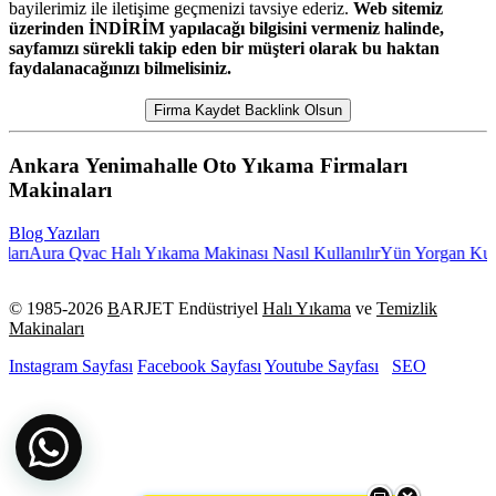
bayilerimiz ile iletişime geçmenizi tavsiye ederiz.
Web sitemiz
üzerinden İNDİRİM yapılacağı bilgisini vermeniz halinde,
sayfamızı sürekli takip eden bir müşteri olarak bu haktan
faydalanacağınızı bilmelisiniz.
Firma Kaydet Backlink Olsun
Ankara Yenimahalle Oto Yıkama Firmaları
Makinaları
Blog Yazıları
rı
Aura Qvac Halı Yıkama Makinası Nasıl Kullanılır
Yün Yorgan Kuru
© 1985-
2026
B
ARJET Endüstriyel
Halı Yıkama
ve
Temizlik
Makinaları
Instagram Sayfası
Facebook Sayfası
Youtube Sayfası
SEO