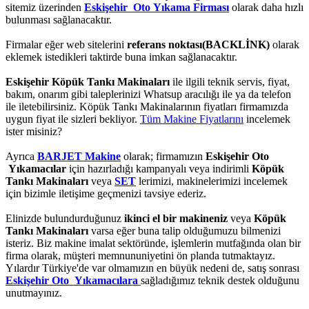
sitemiz üzerinden
Eskişehir Oto Yıkama Firması
olarak daha hızlı
bulunması sağlanacaktır.
Firmalar eğer web sitelerini
referans noktası(BACKLİNK)
olarak
eklemek istedikleri taktirde buna imkan sağlanacaktır.
Eskişehir Köpük Tankı Makinaları
ile ilgili teknik servis, fiyat,
bakım, onarım gibi taleplerinizi Whatsup aracılığı ile ya da telefon
ile iletebilirsiniz. Köpük Tankı Makinalarının fiyatları firmamızda
uygun fiyat ile sizleri bekliyor.
Tüm Makine Fiyatlarını
incelemek
ister misiniz?
Ayrıca
BARJET Makine
olarak; firmamızın
Eskişehir Oto
Yıkamacılar
için hazırladığı kampanyalı veya indirimli
Köpük
Tankı Makinaları
veya
SET
lerimizi, makinelerimizi incelemek
için bizimle iletişime geçmenizi tavsiye ederiz.
Elinizde bulundurduğunuz
ikinci el bir makineniz
veya
Köpük
Tankı Makinaları
varsa eğer buna talip olduğumuzu bilmenizi
isteriz. Biz makine imalat sektöründe, işlemlerin mutfağında olan bir
firma olarak, müşteri memnununiyetini ön planda tutmaktayız.
Yılardır Türkiye'de var olmamızın en büyük nedeni de, satış sonrası
Eskişehir Oto Yıkamacılara
sağladığımız teknik destek olduğunu
unutmayınız.