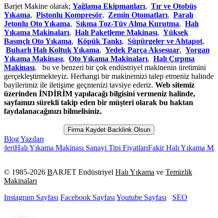
Barjet Makine olarak;
Yağlama Ekipmanları
,
Tır ve Otobüs
Yıkama
,
Pistonlu Kompresör
,
Zemin Otomatları
,
Paralı
Jetonlu Oto Yıkama
,
Sıkma Toz-Tüy Alma Kurutma
,
Halı
Yıkama Makinaları
,
Halı Paketleme Makinası
,
Yüksek
Basınçlı Oto Yıkama
,
Köpük Tankı
,
Süpürgeler ve Ahtapot
,
Buharlı Halı Koltuk Yıkama
,
Yedek Parça Aksesuar
,
Yorgan
Yıkama Makinası
,
Oto Yıkama Makinaları
,
Halı Çırpma
Makinası
, bu ve benzeri bir çok endüstriyel makinenin üretimini
gerçekleştirmekteyiz. Herhangi bir makinemizi talep etmeniz halinde
bayilerimiz ile iletişime geçmenizi tavsiye ederiz.
Web sitemiz
üzerinden İNDİRİM yapılacağı bilgisini vermeniz halinde,
sayfamızı sürekli takip eden bir müşteri olarak bu haktan
faydalanacağınızı bilmelisiniz.
Firma Kaydet Backlink Olsun
Blog Yazıları
alı Yıkama Makinası Sanayi Tipi Fiyatları
Fakir Halı Yıkama Makinesi 
© 1985-
2026
B
ARJET Endüstriyel
Halı Yıkama
ve
Temizlik
Makinaları
Instagram Sayfası
Facebook Sayfası
Youtube Sayfası
SEO