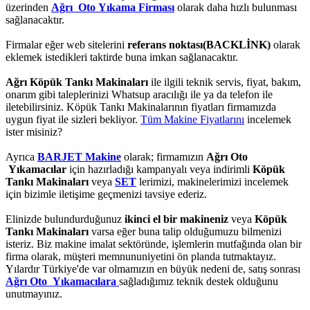
üzerinden
Ağrı Oto Yıkama Firması
olarak daha hızlı bulunması
sağlanacaktır.
Firmalar eğer web sitelerini
referans noktası(BACKLİNK)
olarak
eklemek istedikleri taktirde buna imkan sağlanacaktır.
Ağrı Köpük Tankı Makinaları
ile ilgili teknik servis, fiyat, bakım,
onarım gibi taleplerinizi Whatsup aracılığı ile ya da telefon ile
iletebilirsiniz. Köpük Tankı Makinalarının fiyatları firmamızda
uygun fiyat ile sizleri bekliyor.
Tüm Makine Fiyatlarını
incelemek
ister misiniz?
Ayrıca
BARJET Makine
olarak; firmamızın
Ağrı Oto
Yıkamacılar
için hazırladığı kampanyalı veya indirimli
Köpük
Tankı Makinaları
veya
SET
lerimizi, makinelerimizi incelemek
için bizimle iletişime geçmenizi tavsiye ederiz.
Elinizde bulundurduğunuz
ikinci el bir makineniz
veya
Köpük
Tankı Makinaları
varsa eğer buna talip olduğumuzu bilmenizi
isteriz. Biz makine imalat sektöründe, işlemlerin mutfağında olan bir
firma olarak, müşteri memnununiyetini ön planda tutmaktayız.
Yılardır Türkiye'de var olmamızın en büyük nedeni de, satış sonrası
Ağrı Oto Yıkamacılara
sağladığımız teknik destek olduğunu
unutmayınız.