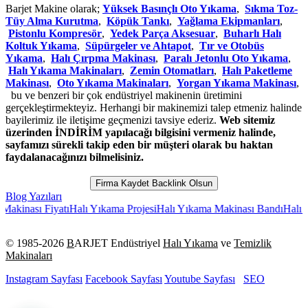
Barjet Makine olarak;
Yüksek Basınçlı Oto Yıkama
,
Sıkma Toz-
Tüy Alma Kurutma
,
Köpük Tankı
,
Yağlama Ekipmanları
,
Pistonlu Kompresör
,
Yedek Parça Aksesuar
,
Buharlı Halı
Koltuk Yıkama
,
Süpürgeler ve Ahtapot
,
Tır ve Otobüs
Yıkama
,
Halı Çırpma Makinası
,
Paralı Jetonlu Oto Yıkama
,
Halı Yıkama Makinaları
,
Zemin Otomatları
,
Halı Paketleme
Makinası
,
Oto Yıkama Makinaları
,
Yorgan Yıkama Makinası
,
bu ve benzeri bir çok endüstriyel makinenin üretimini
gerçekleştirmekteyiz. Herhangi bir makinemizi talep etmeniz halinde
bayilerimiz ile iletişime geçmenizi tavsiye ederiz.
Web sitemiz
üzerinden İNDİRİM yapılacağı bilgisini vermeniz halinde,
sayfamızı sürekli takip eden bir müşteri olarak bu haktan
faydalanacağınızı bilmelisiniz.
Firma Kaydet Backlink Olsun
Blog Yazıları
ı Fiyatı
Halı Yıkama Projesi
Halı Yıkama Makinası Bandı
Halı Yıkama
© 1985-
2026
B
ARJET Endüstriyel
Halı Yıkama
ve
Temizlik
Makinaları
Instagram Sayfası
Facebook Sayfası
Youtube Sayfası
SEO