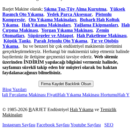
Barjet Makine olarak;
Sıkma Toz-Tüy Alma Kurutma
,
Yüksek
Basınçlı Oto Yıkama
,
Yedek Parça Aksesuar
,
Pistonlu
Kompresör
,
Oto Yıkama Makinaları
,
Buharlı Halı Koltuk
Yıkama
,
Halı Yıkama Makinaları
,
Yağlama Ekipmanları
,
Halı
Çırpma Makinası
,
Yorgan Yıkama Makinası
,
Zemin
Otomatları
,
Süpürgeler ve Ahtapot
,
Halı Paketleme Makinası
,
Köpük Tankı
,
Paralı Jetonlu Oto Yıkama
,
Tır ve Otobüs
Yıkama
, bu ve benzeri bir çok endüstriyel makinenin üretimini
gerçekleştirmekteyiz. Herhangi bir makinemizi talep etmeniz halinde
bayilerimiz ile iletişime geçmenizi tavsiye ederiz.
Web sitemiz
üzerinden İNDİRİM yapılacağı bilgisini vermeniz halinde,
sayfamızı sürekli takip eden bir müşteri olarak bu haktan
faydalanacağınızı bilmelisiniz.
Firma Kaydet Backlink Olsun
Blog Yazıları
rcalama Makinası Fiyati
Halı Yıkama Makinası Hortumu
Halı Yıkama Ma
© 1985-
2026
B
ARJET Endüstriyel
Halı Yıkama
ve
Temizlik
Makinaları
Instagram Sayfası
Facebook Sayfası
Youtube Sayfası
SEO