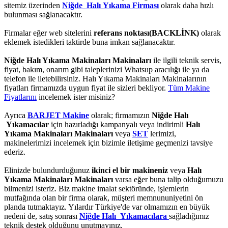
sitemiz üzerinden
Niğde Halı Yıkama Firması
olarak daha hızlı
bulunması sağlanacaktır.
Firmalar eğer web sitelerini
referans noktası(BACKLİNK)
olarak
eklemek istedikleri taktirde buna imkan sağlanacaktır.
Niğde Halı Yıkama Makinaları Makinaları
ile ilgili teknik servis,
fiyat, bakım, onarım gibi taleplerinizi Whatsup aracılığı ile ya da
telefon ile iletebilirsiniz. Halı Yıkama Makinaları Makinalarının
fiyatları firmamızda uygun fiyat ile sizleri bekliyor.
Tüm Makine
Fiyatlarını
incelemek ister misiniz?
Ayrıca
BARJET Makine
olarak; firmamızın
Niğde Halı
Yıkamacılar
için hazırladığı kampanyalı veya indirimli
Halı
Yıkama Makinaları Makinaları
veya
SET
lerimizi,
makinelerimizi incelemek için bizimle iletişime geçmenizi tavsiye
ederiz.
Elinizde bulundurduğunuz
ikinci el bir makineniz
veya
Halı
Yıkama Makinaları Makinaları
varsa eğer buna talip olduğumuzu
bilmenizi isteriz. Biz makine imalat sektöründe, işlemlerin
mutfağında olan bir firma olarak, müşteri memnununiyetini ön
planda tutmaktayız. Yılardır Türkiye'de var olmamızın en büyük
nedeni de, satış sonrası
Niğde Halı Yıkamacılara
sağladığımız
teknik destek olduğunu unutmayınız.