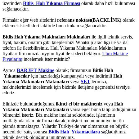
üzerinden
Bitlis Halı Yıkama Firması
olarak daha hızlı bulunması
sağlanacaktır.
Firmalar eğer web sitelerini
referans noktası(BACKLİNK)
olarak
eklemek istedikleri taktirde buna imkan sağlanacaktır.
Bitlis Halı Yıkama Makinaları Makinaları
ile ilgili teknik servis,
fiyat, bakım, onarım gibi taleplerinizi Whatsup aracılığı ile ya da
telefon ile iletebilirsiniz. Halı Yıkama Makinaları Makinalarının
fiyatları firmamızda uygun fiyat ile sizleri bekliyor.
Tüm Makine
Fiyatlarını
incelemek ister misiniz?
Ayrıca
BARJET Makine
olarak; firmamızın
Bitlis Halı
Yıkamacılar
için hazırladığı kampanyalı veya indirimli
Halı
Yıkama Makinaları Makinaları
veya
SET
lerimizi,
makinelerimizi incelemek için bizimle iletişime geçmenizi tavsiye
ederiz.
Elinizde bulundurduğunuz
ikinci el bir makineniz
veya
Halı
Yıkama Makinaları Makinaları
varsa eğer buna talip olduğumuzu
bilmenizi isteriz. Biz makine imalat sektöründe, işlemlerin
mutfağında olan bir firma olarak, müşteri memnununiyetini ön
planda tutmaktayız. Yılardır Türkiye'de var olmamızın en büyük
nedeni de, satış sonrası
Bitlis Halı Yıkamacılara
sağladığımız
teknik destek olduğunu unutmayınız.