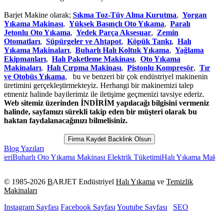
Barjet Makine olarak;
Sıkma Toz-Tüy Alma Kurutma
,
Yorgan
Yıkama Makinası
,
Yüksek Basınçlı Oto Yıkama
,
Paralı
Jetonlu Oto Yıkama
,
Yedek Parça Aksesuar
,
Zemin
Otomatları
,
Süpürgeler ve Ahtapot
,
Köpük Tankı
,
Halı
Yıkama Makinaları
,
Buharlı Halı Koltuk Yıkama
,
Yağlama
Ekipmanları
,
Halı Paketleme Makinası
,
Oto Yıkama
Makinaları
,
Halı Çırpma Makinası
,
Pistonlu Kompresör
,
Tır
ve Otobüs Yıkama
, bu ve benzeri bir çok endüstriyel makinenin
üretimini gerçekleştirmekteyiz. Herhangi bir makinemizi talep
etmeniz halinde bayilerimiz ile iletişime geçmenizi tavsiye ederiz.
Web sitemiz üzerinden İNDİRİM yapılacağı bilgisini vermeniz
halinde, sayfamızı sürekli takip eden bir müşteri olarak bu
haktan faydalanacağınızı bilmelisiniz.
Firma Kaydet Backlink Olsun
Blog Yazıları
rlı Oto Yıkama Makinası Elektrik Tüketimi
Halı Yıkama Makinesi Gaz
© 1985-
2026
B
ARJET Endüstriyel
Halı Yıkama
ve
Temizlik
Makinaları
Instagram Sayfası
Facebook Sayfası
Youtube Sayfası
SEO