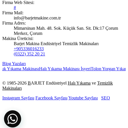
Firma Web Sitesi:
#
Firma Mail:
info@barjetmakine.com.tr
Firma Adres:
Mimarsinan Mah. 48. Sok. Küçük San. Sit. Dk:17 Çorum
Merkez, Çorum
Makina Üreticisi:
Barjet Makina Endüstriyel Temizlik Makinaları
+905336016233
(0322) 352 20 21
Blog Yazıları
tuk Yıkama Makinası
Halı Yıkama Makinası İşyeri
Tolon Yorgan Yıkama 
© 1985-
2026
B
ARJET Endüstriyel
Halı Yıkama
ve
Temizlik
Makinaları
Instagram Sayfası
Facebook Sayfası
Youtube Sayfası
SEO