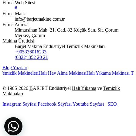
Firma Web Sitesi:
#
Firma Mail:
info@barjetmakine.com.tr
Firma Adres:
Mimarsinan Mah. 21. Cad. 82 Küçük San. Sit. Çorum
Merkez, Çorum
Makina Üreticisi:
Barjet Makina Endüstriyel Temizlik Makinaları
+905336016233
(0322) 352 20 21
Blog Yazıları
emizlik Makineleri
Halı Hav Alma Makinası
Halı Yıkama Makinası Ta
© 1985-
2026
B
ARJET Endüstriyel
Halı Yıkama
ve
Temizlik
Makinaları
Instagram Sayfası
Facebook Sayfası
Youtube Sayfası
SEO