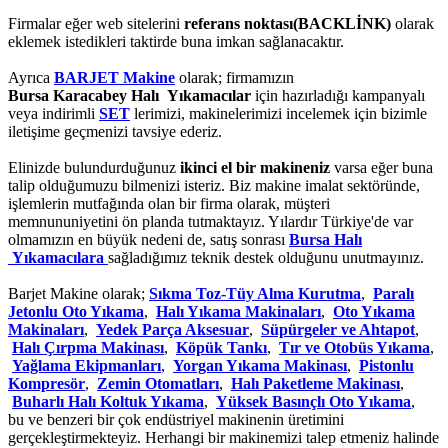
Firmalar eğer web sitelerini
referans noktası(BACKLİNK)
olarak
eklemek istedikleri taktirde buna imkan sağlanacaktır.
Ayrıca
BARJET Makine
olarak; firmamızın
Bursa Karacabey Halı Yıkamacılar
için hazırladığı kampanyalı
veya indirimli
SET
lerimizi, makinelerimizi incelemek için bizimle
iletişime geçmenizi tavsiye ederiz.
Elinizde bulundurduğunuz
ikinci el bir makineniz
varsa eğer buna
talip olduğumuzu bilmenizi isteriz. Biz makine imalat sektöründe,
işlemlerin mutfağında olan bir firma olarak, müşteri
memnununiyetini ön planda tutmaktayız. Yılardır Türkiye'de var
olmamızın en büyük nedeni de, satış sonrası
Bursa Halı
Yıkamacılara
sağladığımız teknik destek olduğunu unutmayınız.
Barjet Makine olarak;
Sıkma Toz-Tüy Alma Kurutma
,
Paralı
Jetonlu Oto Yıkama
,
Halı Yıkama Makinaları
,
Oto Yıkama
Makinaları
,
Yedek Parça Aksesuar
,
Süpürgeler ve Ahtapot
,
Halı Çırpma Makinası
,
Köpük Tankı
,
Tır ve Otobüs Yıkama
,
Yağlama Ekipmanları
,
Yorgan Yıkama Makinası
,
Pistonlu
Kompresör
,
Zemin Otomatları
,
Halı Paketleme Makinası
,
Buharlı Halı Koltuk Yıkama
,
Yüksek Basınçlı Oto Yıkama
,
bu ve benzeri bir çok endüstriyel makinenin üretimini
gerçekleştirmekteyiz. Herhangi bir makinemizi talep etmeniz halinde