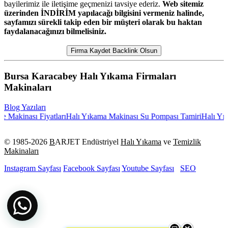
bayilerimiz ile iletişime geçmenizi tavsiye ederiz.
Web sitemiz
üzerinden İNDİRİM yapılacağı bilgisini vermeniz halinde,
sayfamızı sürekli takip eden bir müşteri olarak bu haktan
faydalanacağınızı bilmelisiniz.
Firma Kaydet Backlink Olsun
Bursa Karacabey Halı Yıkama Firmaları
Makinaları
Blog Yazıları
Makinası Fiyatları
Halı Yıkama Makinası Su Pompası Tamiri
Halı Yık
© 1985-
2026
B
ARJET Endüstriyel
Halı Yıkama
ve
Temizlik
Makinaları
Instagram Sayfası
Facebook Sayfası
Youtube Sayfası
SEO