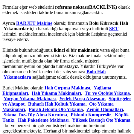
Firmalar eğer web sitelerini
referans noktası(BACKLİNK)
olarak
eklemek istedikleri taktirde buna imkan sağlanacaktır.
Ayrıca
BARJET Makine
olarak; firmamızın
Bolu Kıbrıscık Halı
Yıkamacılar
için hazırladığı kampanyalı veya indirimli
SET
lerimizi, makinelerimizi incelemek için bizimle iletişime geçmenizi
tavsiye ederiz.
Elinizde bulundurduğunuz
ikinci el bir makineniz
varsa eğer buna
talip olduğumuzu bilmenizi isteriz. Biz makine imalat sektöründe,
işlemlerin mutfağında olan bir firma olarak, müşteri
memnununiyetini ön planda tutmaktayız. Yılardır Türkiye'de var
olmamızın en büyük nedeni de, satış sonrası
Bolu Halı
Yıkamacılara
sağladığımız teknik destek olduğunu unutmayınız.
Barjet Makine olarak;
Halı Çırpma Makinası
,
Yağlama
Ekipmanları
,
Halı Yıkama Makinaları
,
Tır ve Otobüs Yıkama
,
Yorgan Yıkama Makinası
,
Yedek Parça Aksesuar
,
Süpürgeler
ve Ahtapot
,
Buharlı Halı Koltuk Yıkama
,
Oto Yıkama
Makinaları
,
Paralı Jetonlu Oto Yıkama
,
Zemin Otomatları
,
Sıkma Toz-Tüy Alma Kurutma
,
Pistonlu Kompresör
,
Köpük
Tankı
,
Halı Paketleme Makinası
,
Yüksek Basınçlı Oto Yıkama
,
bu ve benzeri bir çok endüstriyel makinenin üretimini
gerçekleştirmekteyiz. Herhangi bir makinemizi talep etmeniz halinde