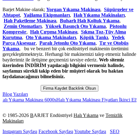
Barjet Makine olarak;
Yorgan Yıkama Makinası
,
Süpürgeler ve
Ahtapot
,
Yağlama Ekipmanları
,
Halı Yıkama Makinaları
,
Halı Paketleme Makinası
,
Buharlı Halı Koltuk Yıkama
,
Zemin Otomatları
,
Yüksek Basınçlı Oto Yıkama
,
Pistonlu
Kompresör
,
Halı Çırpma Makinası
,
Sıkma Toz-Tüy Alma
Kurutma
,
Oto Yıkama Makinaları
,
Köpük Tankı
,
Yedek
Parça Aksesuar
,
Paralı Jetonlu Oto Yıkama
,
Tır ve Otobüs
Yıkama
, bu ve benzeri bir çok endüstriyel makinenin üretimini
gerçekleştirmekteyiz. Herhangi bir makinemizi talep etmeniz halinde
bayilerimiz ile iletişime geçmenizi tavsiye ederiz.
Web sitemiz
üzerinden İNDİRİM yapılacağı bilgisini vermeniz halinde,
sayfamızı sürekli takip eden bir müşteri olarak bu haktan
faydalanacağınızı bilmelisiniz.
Firma Kaydet Backlink Olsun
Blog Yazıları
Yıkama Makinası 6000s
Halı Yıkama Makinası Fiyatları İkinci El
Son Sis
© 1985-
2026
B
ARJET Endüstriyel
Halı Yıkama
ve
Temizlik
Makinaları
Instagram Sayfası
Facebook Sayfası
Youtube Sayfası
SEO