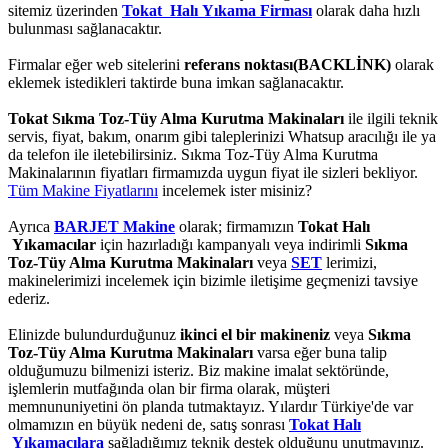
sitemiz üzerinden
Tokat Halı Yıkama Firması
olarak daha hızlı
bulunması sağlanacaktır.
Firmalar eğer web sitelerini
referans noktası(BACKLİNK)
olarak
eklemek istedikleri taktirde buna imkan sağlanacaktır.
Tokat Sıkma Toz-Tüy Alma Kurutma Makinaları
ile ilgili teknik
servis, fiyat, bakım, onarım gibi taleplerinizi Whatsup aracılığı ile ya
da telefon ile iletebilirsiniz. Sıkma Toz-Tüy Alma Kurutma
Makinalarının fiyatları firmamızda uygun fiyat ile sizleri bekliyor.
Tüm Makine Fiyatlarını
incelemek ister misiniz?
Ayrıca
BARJET Makine
olarak; firmamızın
Tokat Halı
Yıkamacılar
için hazırladığı kampanyalı veya indirimli
Sıkma
Toz-Tüy Alma Kurutma Makinaları
veya
SET
lerimizi,
makinelerimizi incelemek için bizimle iletişime geçmenizi tavsiye
ederiz.
Elinizde bulundurduğunuz
ikinci el bir makineniz
veya
Sıkma
Toz-Tüy Alma Kurutma Makinaları
varsa eğer buna talip
olduğumuzu bilmenizi isteriz. Biz makine imalat sektöründe,
işlemlerin mutfağında olan bir firma olarak, müşteri
memnununiyetini ön planda tutmaktayız. Yılardır Türkiye'de var
olmamızın en büyük nedeni de, satış sonrası
Tokat Halı
Yıkamacılara
sağladığımız teknik destek olduğunu unutmayınız.