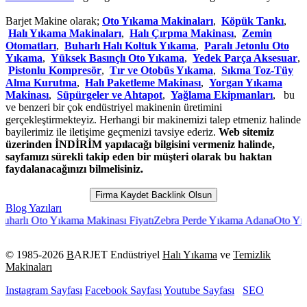
Barjet Makine olarak;
Oto Yıkama Makinaları
,
Köpük Tankı
,
Halı Yıkama Makinaları
,
Halı Çırpma Makinası
,
Zemin
Otomatları
,
Buharlı Halı Koltuk Yıkama
,
Paralı Jetonlu Oto
Yıkama
,
Yüksek Basınçlı Oto Yıkama
,
Yedek Parça Aksesuar
,
Pistonlu Kompresör
,
Tır ve Otobüs Yıkama
,
Sıkma Toz-Tüy
Alma Kurutma
,
Halı Paketleme Makinası
,
Yorgan Yıkama
Makinası
,
Süpürgeler ve Ahtapot
,
Yağlama Ekipmanları
, bu
ve benzeri bir çok endüstriyel makinenin üretimini
gerçekleştirmekteyiz. Herhangi bir makinemizi talep etmeniz halinde
bayilerimiz ile iletişime geçmenizi tavsiye ederiz.
Web sitemiz
üzerinden İNDİRİM yapılacağı bilgisini vermeniz halinde,
sayfamızı sürekli takip eden bir müşteri olarak bu haktan
faydalanacağınızı bilmelisiniz.
Firma Kaydet Backlink Olsun
Blog Yazıları
Oto Yıkama Makinası Fiyatı
Zebra Perde Yıkama Adana
Oto Yıkama Öde
© 1985-
2026
B
ARJET Endüstriyel
Halı Yıkama
ve
Temizlik
Makinaları
Instagram Sayfası
Facebook Sayfası
Youtube Sayfası
SEO