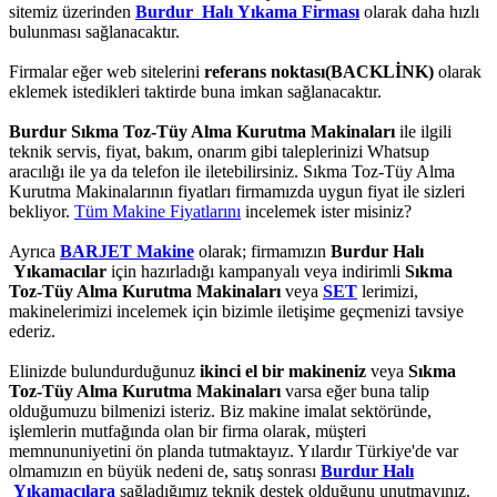
sitemiz üzerinden
Burdur Halı Yıkama Firması
olarak daha hızlı
bulunması sağlanacaktır.
Firmalar eğer web sitelerini
referans noktası(BACKLİNK)
olarak
eklemek istedikleri taktirde buna imkan sağlanacaktır.
Burdur Sıkma Toz-Tüy Alma Kurutma Makinaları
ile ilgili
teknik servis, fiyat, bakım, onarım gibi taleplerinizi Whatsup
aracılığı ile ya da telefon ile iletebilirsiniz. Sıkma Toz-Tüy Alma
Kurutma Makinalarının fiyatları firmamızda uygun fiyat ile sizleri
bekliyor.
Tüm Makine Fiyatlarını
incelemek ister misiniz?
Ayrıca
BARJET Makine
olarak; firmamızın
Burdur Halı
Yıkamacılar
için hazırladığı kampanyalı veya indirimli
Sıkma
Toz-Tüy Alma Kurutma Makinaları
veya
SET
lerimizi,
makinelerimizi incelemek için bizimle iletişime geçmenizi tavsiye
ederiz.
Elinizde bulundurduğunuz
ikinci el bir makineniz
veya
Sıkma
Toz-Tüy Alma Kurutma Makinaları
varsa eğer buna talip
olduğumuzu bilmenizi isteriz. Biz makine imalat sektöründe,
işlemlerin mutfağında olan bir firma olarak, müşteri
memnununiyetini ön planda tutmaktayız. Yılardır Türkiye'de var
olmamızın en büyük nedeni de, satış sonrası
Burdur Halı
Yıkamacılara
sağladığımız teknik destek olduğunu unutmayınız.