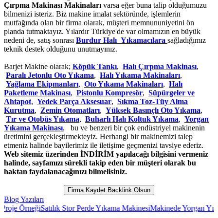
Çırpma Makinası Makinaları
varsa eğer buna talip olduğumuzu
bilmenizi isteriz. Biz makine imalat sektöründe, işlemlerin
mutfağında olan bir firma olarak, müşteri memnununiyetini ön
planda tutmaktayız. Yılardır Türkiye'de var olmamızın en büyük
nedeni de, satış sonrası
Burdur Halı Yıkamacılara
sağladığımız
teknik destek olduğunu unutmayınız.
Barjet Makine olarak;
Köpük Tankı
,
Halı Çırpma Makinası
,
Paralı Jetonlu Oto Yıkama
,
Halı Yıkama Makinaları
,
Yağlama Ekipmanları
,
Oto Yıkama Makinaları
,
Halı
Paketleme Makinası
,
Pistonlu Kompresör
,
Süpürgeler ve
Ahtapot
,
Yedek Parça Aksesuar
,
Sıkma Toz-Tüy Alma
Kurutma
,
Zemin Otomatları
,
Yüksek Basınçlı Oto Yıkama
,
Tır ve Otobüs Yıkama
,
Buharlı Halı Koltuk Yıkama
,
Yorgan
Yıkama Makinası
, bu ve benzeri bir çok endüstriyel makinenin
üretimini gerçekleştirmekteyiz. Herhangi bir makinemizi talep
etmeniz halinde bayilerimiz ile iletişime geçmenizi tavsiye ederiz.
Web sitemiz üzerinden İNDİRİM yapılacağı bilgisini vermeniz
halinde, sayfamızı sürekli takip eden bir müşteri olarak bu
haktan faydalanacağınızı bilmelisiniz.
Firma Kaydet Backlink Olsun
Blog Yazıları
je Örneği
Satılık Stor Perde Yıkama Makinesi
Makinede Yorgan Yıkam