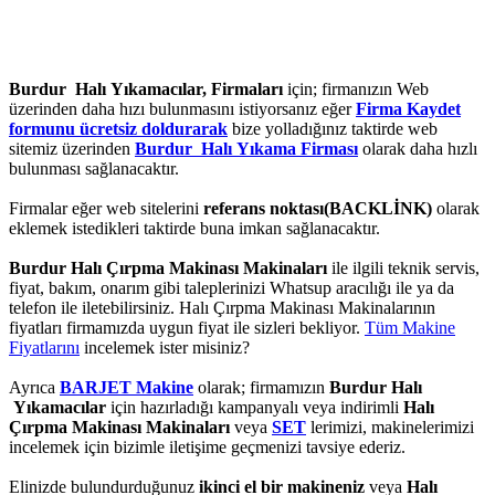
Burdur Halı Yıkamacılar, Firmaları
için; firmanızın Web
üzerinden daha hızı bulunmasını istiyorsanız eğer
Firma Kaydet
formunu ücretsiz doldurarak
bize yolladığınız taktirde web
sitemiz üzerinden
Burdur Halı Yıkama Firması
olarak daha hızlı
bulunması sağlanacaktır.
Firmalar eğer web sitelerini
referans noktası(BACKLİNK)
olarak
eklemek istedikleri taktirde buna imkan sağlanacaktır.
Burdur Halı Çırpma Makinası Makinaları
ile ilgili teknik servis,
fiyat, bakım, onarım gibi taleplerinizi Whatsup aracılığı ile ya da
telefon ile iletebilirsiniz. Halı Çırpma Makinası Makinalarının
fiyatları firmamızda uygun fiyat ile sizleri bekliyor.
Tüm Makine
Fiyatlarını
incelemek ister misiniz?
Ayrıca
BARJET Makine
olarak; firmamızın
Burdur Halı
Yıkamacılar
için hazırladığı kampanyalı veya indirimli
Halı
Çırpma Makinası Makinaları
veya
SET
lerimizi, makinelerimizi
incelemek için bizimle iletişime geçmenizi tavsiye ederiz.
Elinizde bulundurduğunuz
ikinci el bir makineniz
veya
Halı