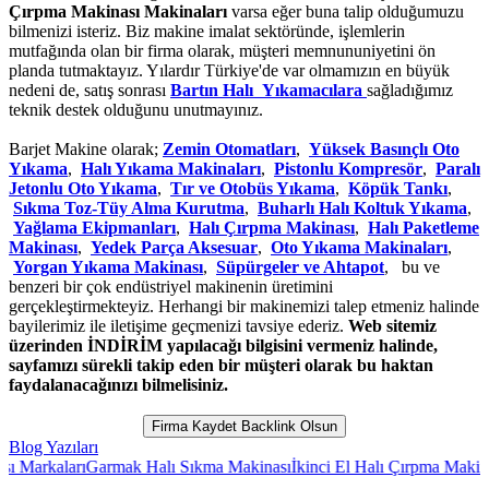
Çırpma Makinası Makinaları
varsa eğer buna talip olduğumuzu
bilmenizi isteriz. Biz makine imalat sektöründe, işlemlerin
mutfağında olan bir firma olarak, müşteri memnununiyetini ön
planda tutmaktayız. Yılardır Türkiye'de var olmamızın en büyük
nedeni de, satış sonrası
Bartın Halı Yıkamacılara
sağladığımız
teknik destek olduğunu unutmayınız.
Barjet Makine olarak;
Zemin Otomatları
,
Yüksek Basınçlı Oto
Yıkama
,
Halı Yıkama Makinaları
,
Pistonlu Kompresör
,
Paralı
Jetonlu Oto Yıkama
,
Tır ve Otobüs Yıkama
,
Köpük Tankı
,
Sıkma Toz-Tüy Alma Kurutma
,
Buharlı Halı Koltuk Yıkama
,
Yağlama Ekipmanları
,
Halı Çırpma Makinası
,
Halı Paketleme
Makinası
,
Yedek Parça Aksesuar
,
Oto Yıkama Makinaları
,
Yorgan Yıkama Makinası
,
Süpürgeler ve Ahtapot
, bu ve
benzeri bir çok endüstriyel makinenin üretimini
gerçekleştirmekteyiz. Herhangi bir makinemizi talep etmeniz halinde
bayilerimiz ile iletişime geçmenizi tavsiye ederiz.
Web sitemiz
üzerinden İNDİRİM yapılacağı bilgisini vermeniz halinde,
sayfamızı sürekli takip eden bir müşteri olarak bu haktan
faydalanacağınızı bilmelisiniz.
Firma Kaydet Backlink Olsun
Blog Yazıları
arı
Garmak Halı Sıkma Makinası
İkinci El Halı Çırpma Makinası
Ev Tipi