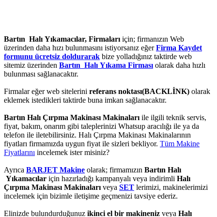
Bartın Halı Yıkamacılar, Firmaları
için; firmanızın Web
üzerinden daha hızı bulunmasını istiyorsanız eğer
Firma Kaydet
formunu ücretsiz doldurarak
bize yolladığınız taktirde web
sitemiz üzerinden
Bartın Halı Yıkama Firması
olarak daha hızlı
bulunması sağlanacaktır.
Firmalar eğer web sitelerini
referans noktası(BACKLİNK)
olarak
eklemek istedikleri taktirde buna imkan sağlanacaktır.
Bartın Halı Çırpma Makinası Makinaları
ile ilgili teknik servis,
fiyat, bakım, onarım gibi taleplerinizi Whatsup aracılığı ile ya da
telefon ile iletebilirsiniz. Halı Çırpma Makinası Makinalarının
fiyatları firmamızda uygun fiyat ile sizleri bekliyor.
Tüm Makine
Fiyatlarını
incelemek ister misiniz?
Ayrıca
BARJET Makine
olarak; firmamızın
Bartın Halı
Yıkamacılar
için hazırladığı kampanyalı veya indirimli
Halı
Çırpma Makinası Makinaları
veya
SET
lerimizi, makinelerimizi
incelemek için bizimle iletişime geçmenizi tavsiye ederiz.
Elinizde bulundurduğunuz
ikinci el bir makineniz
veya
Halı