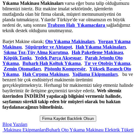
Yıkama Makinası Makinaları
varsa eğer buna talip olduğumuzu
bilmenizi isteriz. Biz makine imalat sektöründe, işlemlerin
mutfağında olan bir firma olarak, müşteri memnununiyetini ön
planda tutmaktayız. Yılardır Türkiye'de var olmamızın en büyük
nedeni de, satış sonrası
Trabzon Halı Yıkamacılara
sağladığımız
teknik destek olduğunu unutmayınız.
Barjet Makine olarak;
Oto Yıkama Makinaları
,
Yorgan Yıkama
Makinası
,
Süpürgeler ve Ahtapot
,
Halı Yıkama Makinaları
,
Sıkma Toz-Tüy Alma Kurutma
,
Halı Paketleme Makinası
,
Köpük Tankı
,
Yedek Parça Aksesuar
,
Paralı Jetonlu Oto
Yıkama
,
Buharlı Halı Koltuk Yıkama
,
Tır ve Otobüs Yıkama
,
Zemin Otomatları
,
Pistonlu Kompresör
,
Yüksek Basınçlı Oto
Yıkama
,
Halı Çırpma Makinası
,
Yağlama Ekipmanları
, bu ve
benzeri bir çok endüstriyel makinenin üretimini
gerçekleştirmekteyiz. Herhangi bir makinemizi talep etmeniz halinde
bayilerimiz ile iletişime geçmenizi tavsiye ederiz.
Web sitemiz
üzerinden İNDİRİM yapılacağı bilgisini vermeniz halinde,
sayfamızı sürekli takip eden bir müşteri olarak bu haktan
faydalanacağınızı bilmelisiniz.
Firma Kaydet Backlink Olsun
Blog Yazıları
akinası Ekipmanları
Buharlı Oto Yıkama Makinası Elektrik Tüketimi
H