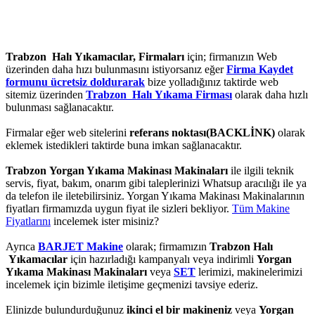
Trabzon Halı Yıkamacılar, Firmaları
için; firmanızın Web
üzerinden daha hızı bulunmasını istiyorsanız eğer
Firma Kaydet
formunu ücretsiz doldurarak
bize yolladığınız taktirde web
sitemiz üzerinden
Trabzon Halı Yıkama Firması
olarak daha hızlı
bulunması sağlanacaktır.
Firmalar eğer web sitelerini
referans noktası(BACKLİNK)
olarak
eklemek istedikleri taktirde buna imkan sağlanacaktır.
Trabzon Yorgan Yıkama Makinası Makinaları
ile ilgili teknik
servis, fiyat, bakım, onarım gibi taleplerinizi Whatsup aracılığı ile ya
da telefon ile iletebilirsiniz. Yorgan Yıkama Makinası Makinalarının
fiyatları firmamızda uygun fiyat ile sizleri bekliyor.
Tüm Makine
Fiyatlarını
incelemek ister misiniz?
Ayrıca
BARJET Makine
olarak; firmamızın
Trabzon Halı
Yıkamacılar
için hazırladığı kampanyalı veya indirimli
Yorgan
Yıkama Makinası Makinaları
veya
SET
lerimizi, makinelerimizi
incelemek için bizimle iletişime geçmenizi tavsiye ederiz.
Elinizde bulundurduğunuz
ikinci el bir makineniz
veya
Yorgan