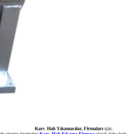
Kars Halı Yıkamacılar, Firmaları
için;
web sitemiz üzerinden
Kars Halı Yıkama Firması
olarak daha hızlı