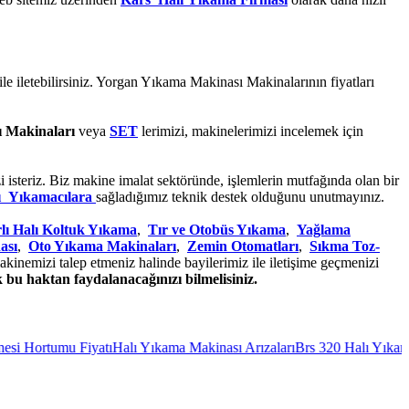
n ile iletebilirsiniz. Yorgan Yıkama Makinası Makinalarının fiyatları
 Makinaları
veya
SET
lerimizi, makinelerimizi incelemek için
isteriz. Biz makine imalat sektöründe, işlemlerin mutfağında olan bir
ı Yıkamacılara
sağladığımız teknik destek olduğunu unutmayınız.
lı Halı Koltuk Yıkama
,
Tır ve Otobüs Yıkama
,
Yağlama
ası
,
Oto Yıkama Makinaları
,
Zemin Otomatları
,
Sıkma Toz-
kinemizi talep etmeniz halinde bayilerimiz ile iletişime geçmenizi
 bu haktan faydalanacağınızı bilmelisiniz.
tumu Fiyatı
Halı Yıkama Makinası Arızaları
Brs 320 Halı Yıkama Makin