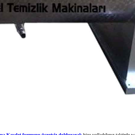
ma Kaydet formunu ücretsiz doldurarak
bize yolladığınız taktirde 