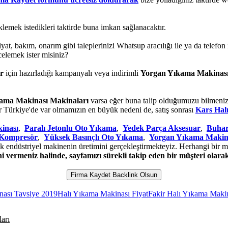
klemek istedikleri taktirde buna imkan sağlanacaktır.
 fiyat, bakım, onarım gibi taleplerinizi Whatsup aracılığı ile ya da telefo
elemek ister misiniz?
r
için hazırladığı kampanyalı veya indirimli
Yorgan Yıkama Makinası
ama Makinası Makinaları
varsa eğer buna talip olduğumuzu bilmenizi 
r Türkiye'de var olmamızın en büyük nedeni de, satış sonrası
Kars Hal
inası
,
Paralı Jetonlu Oto Yıkama
,
Yedek Parça Aksesuar
,
Buhar
 Kompresör
,
Yüksek Basınçlı Oto Yıkama
,
Yorgan Yıkama Makin
k endüstriyel makinenin üretimini gerçekleştirmekteyiz. Herhangi bir ma
 vermeniz halinde, sayfamızı sürekli takip eden bir müşteri olarak
Firma Kaydet Backlink Olsun
vsiye 2019
Halı Yıkama Makinası Fiyat
Fakir Halı Yıkama Makinesi Hor
arı