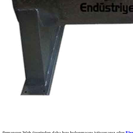
firmanızın Web üzerinden daha hızı bulunmasını istiyorsanız eğer
Fir