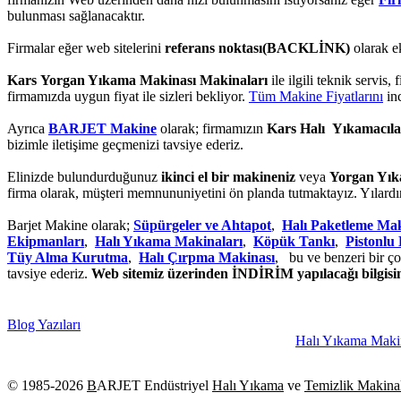
bulunması sağlanacaktır.
Firmalar eğer web sitelerini
referans noktası(BACKLİNK)
olarak e
Kars Yorgan Yıkama Makinası Makinaları
ile ilgili teknik servis,
firmamızda uygun fiyat ile sizleri bekliyor.
Tüm Makine Fiyatlarını
inc
Ayrıca
BARJET Makine
olarak; firmamızın
Kars Halı Yıkamacıla
bizimle iletişime geçmenizi tavsiye ederiz.
Elinizde bulundurduğunuz
ikinci el bir makineniz
veya
Yorgan Yık
firma olarak, müşteri memnununiyetini ön planda tutmaktayız. Yılardı
Barjet Makine olarak;
Süpürgeler ve Ahtapot
,
Halı Paketleme Mak
Ekipmanları
,
Halı Yıkama Makinaları
,
Köpük Tankı
,
Pistonlu
Tüy Alma Kurutma
,
Halı Çırpma Makinası
, bu ve benzeri bir ço
tavsiye ederiz.
Web sitemiz üzerinden İNDİRİM yapılacağı bilgisini
Blog Yazıları
Halı Yıkama Makinası Ta
© 1985-
2026
B
ARJET Endüstriyel
Halı Yıkama
ve
Temizlik Makinal