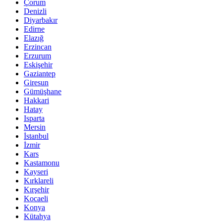
Çorum
Denizli
Diyarbakır
Edirne
Elazığ
Erzincan
Erzurum
Eskişehir
Gaziantep
Giresun
Gümüşhane
Hakkari
Hatay
Isparta
Mersin
İstanbul
İzmir
Kars
Kastamonu
Kayseri
Kırklareli
Kırşehir
Kocaeli
Konya
Kütahya