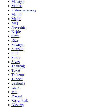
Malatya
Manisa
Kahramanmaraş
Mardin
Muğla
Muş
Nevşehir
Niğde
Ordu
Rize
Sakarya
Samsun
Siirt
Sinop
Sivas
Tekirdağ
Tokat
Trabzon
Tunceli
Şanlıurfa
Uşak
Van
Yozgat
Zonguldak
Aksaray