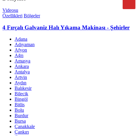
Videosu
Özellikleri
Bölgeler
4 Fırçalı Galvaniz Halı Yıkama Makinası - Şehirler
Adana
Adıyaman
Afyon
Ağrı
Amasya
Ankara
Antalya
Artvin
Aydın
Balıkesir
Bilecik
Bingöl
Bitlis
Bolu
Burdur
Bursa
Çanakkale
Çankırı