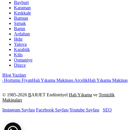
Bayburt
Karaman
Kırıkkale
Batman
Şırnak
Bartın
Ardahan
Iğdır
Yalova
Karabük
Kilis
Osmaniye
Düzce
Blog Yazıları
Hortumu Fiyatı
Halı Yıkama Makinası Arcelik
Halı Yıkama Makinası Po
© 1985-
2026
B
ARJET Endüstriyel
Halı Yıkama
ve
Temizlik
Makinaları
Instagram Sayfası
Facebook Sayfası
Youtube Sayfası
SEO