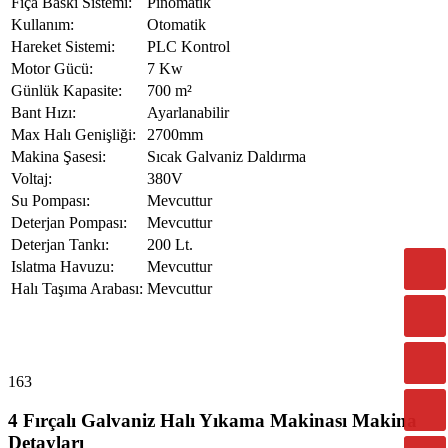
Fıça Baskı Sistemi:
Pinomatik
Kullanım:
Otomatik
Hareket Sistemi:
PLC Kontrol
Motor Gücü:
7 Kw
Günlük Kapasite:
700 m²
Bant Hızı:
Ayarlanabilir
Max Halı Genişliği:
2700mm
Makina Şasesi:
Sıcak Galvaniz Daldırma
Voltaj:
380V
Su Pompası:
Mevcuttur
Deterjan Pompası:
Mevcuttur
Deterjan Tankı:
200 Lt.
Islatma Havuzu:
Mevcuttur
Halı Taşıma Arabası:
Mevcuttur
163
4 Fırçalı Galvaniz Halı Yıkama Makinası Makina
Detayları