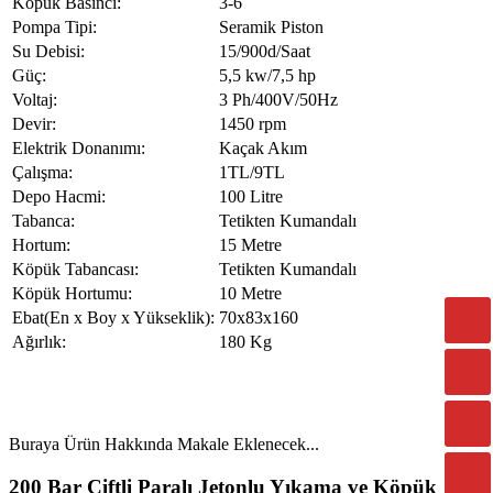
Köpük Basıncı:
3-6
Pompa Tipi:
Seramik Piston
Su Debisi:
15/900d/Saat
Güç:
5,5 kw/7,5 hp
Voltaj:
3 Ph/400V/50Hz
Devir:
1450 rpm
Elektrik Donanımı:
Kaçak Akım
Çalışma:
1TL/9TL
Depo Hacmi:
100 Litre
Tabanca:
Tetikten Kumandalı
Hortum:
15 Metre
Köpük Tabancası:
Tetikten Kumandalı
Köpük Hortumu:
10 Metre
Ebat(En x Boy x Yükseklik):
70x83x160
Ağırlık:
180 Kg
Buraya Ürün Hakkında Makale Eklenecek...
200 Bar Çiftli Paralı Jetonlu Yıkama ve Köpük