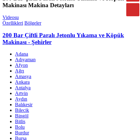
Makinası Makina Detayları
Videosu
Özellikleri
Bölgeler
200 Bar Çiftli Paralı Jetonlu Yıkama ve Köpük
Makinası - Şehirler
Adana
Adıyaman
Afyon
Ağrı
Amasya
Ankara
Antalya
Artvin
Aydın
Balıkesir
Bilecik
Bingöl
Bitlis
Bolu
Burdur
Bursa