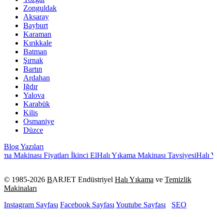
Zonguldak
Aksaray
Bayburt
Karaman
Kırıkkale
Batman
Şırnak
Bartın
Ardahan
Iğdır
Yalova
Karabük
Kilis
Osmaniye
Düzce
Blog Yazıları
sı Fiyatları İkinci El
Halı Yıkama Makinası Tavsiyesi
Halı Yıkama Maki
© 1985-
2026
B
ARJET Endüstriyel
Halı Yıkama
ve
Temizlik
Makinaları
Instagram Sayfası
Facebook Sayfası
Youtube Sayfası
SEO