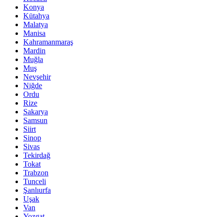
Konya
Kütahya
Malatya
Manisa
Kahramanmaraş
Mardin
Muğla
Muş
Nevşehir
Niğde
Ordu
Rize
Sakarya
Samsun
Siirt
Sinop
Sivas
Tekirdağ
Tokat
Trabzon
Tunceli
Şanlıurfa
Uşak
Van
Yozgat