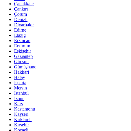
Çanakkale
Çankırı
Çorum
Denizli
Diyarbakır
Edirne
Elazığ
Erzincan
Erzurum
Eskişehir
Gaziantep
Giresun
Gümüşhane
Hakkari
Hatay
Isparta
Mersin
İstanbul
İzmir
Kars
Kastamonu
Kayseri
Kırklareli
Kırşehir
Kocaeli