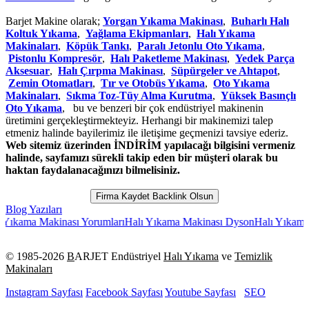
Barjet Makine olarak;
Yorgan Yıkama Makinası
,
Buharlı Halı
Koltuk Yıkama
,
Yağlama Ekipmanları
,
Halı Yıkama
Makinaları
,
Köpük Tankı
,
Paralı Jetonlu Oto Yıkama
,
Pistonlu Kompresör
,
Halı Paketleme Makinası
,
Yedek Parça
Aksesuar
,
Halı Çırpma Makinası
,
Süpürgeler ve Ahtapot
,
Zemin Otomatları
,
Tır ve Otobüs Yıkama
,
Oto Yıkama
Makinaları
,
Sıkma Toz-Tüy Alma Kurutma
,
Yüksek Basınçlı
Oto Yıkama
, bu ve benzeri bir çok endüstriyel makinenin
üretimini gerçekleştirmekteyiz. Herhangi bir makinemizi talep
etmeniz halinde bayilerimiz ile iletişime geçmenizi tavsiye ederiz.
Web sitemiz üzerinden İNDİRİM yapılacağı bilgisini vermeniz
halinde, sayfamızı sürekli takip eden bir müşteri olarak bu
haktan faydalanacağınızı bilmelisiniz.
Firma Kaydet Backlink Olsun
Blog Yazıları
a Makinası Yorumları
Halı Yıkama Makinası Dyson
Halı Yıkama Makina
© 1985-
2026
B
ARJET Endüstriyel
Halı Yıkama
ve
Temizlik
Makinaları
Instagram Sayfası
Facebook Sayfası
Youtube Sayfası
SEO