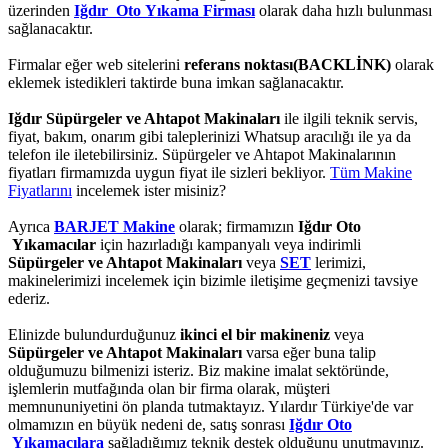
üzerinden
Iğdır Oto Yıkama Firması
olarak daha hızlı bulunması
sağlanacaktır.
Firmalar eğer web sitelerini
referans noktası(BACKLİNK)
olarak
eklemek istedikleri taktirde buna imkan sağlanacaktır.
Iğdır Süpürgeler ve Ahtapot Makinaları
ile ilgili teknik servis,
fiyat, bakım, onarım gibi taleplerinizi Whatsup aracılığı ile ya da
telefon ile iletebilirsiniz. Süpürgeler ve Ahtapot Makinalarının
fiyatları firmamızda uygun fiyat ile sizleri bekliyor.
Tüm Makine
Fiyatlarını
incelemek ister misiniz?
Ayrıca
BARJET Makine
olarak; firmamızın
Iğdır Oto
Yıkamacılar
için hazırladığı kampanyalı veya indirimli
Süpürgeler ve Ahtapot Makinaları
veya
SET
lerimizi,
makinelerimizi incelemek için bizimle iletişime geçmenizi tavsiye
ederiz.
Elinizde bulundurduğunuz
ikinci el bir makineniz
veya
Süpürgeler ve Ahtapot Makinaları
varsa eğer buna talip
olduğumuzu bilmenizi isteriz. Biz makine imalat sektöründe,
işlemlerin mutfağında olan bir firma olarak, müşteri
memnununiyetini ön planda tutmaktayız. Yılardır Türkiye'de var
olmamızın en büyük nedeni de, satış sonrası
Iğdır Oto
Yıkamacılara
sağladığımız teknik destek olduğunu unutmayınız.