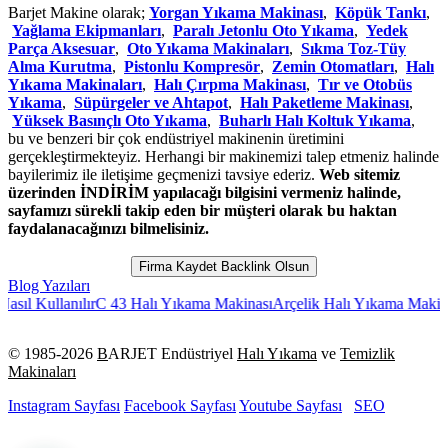
Barjet Makine olarak;
Yorgan Yıkama Makinası
,
Köpük Tankı
,
Yağlama Ekipmanları
,
Paralı Jetonlu Oto Yıkama
,
Yedek
Parça Aksesuar
,
Oto Yıkama Makinaları
,
Sıkma Toz-Tüy
Alma Kurutma
,
Pistonlu Kompresör
,
Zemin Otomatları
,
Halı
Yıkama Makinaları
,
Halı Çırpma Makinası
,
Tır ve Otobüs
Yıkama
,
Süpürgeler ve Ahtapot
,
Halı Paketleme Makinası
,
Yüksek Basınçlı Oto Yıkama
,
Buharlı Halı Koltuk Yıkama
,
bu ve benzeri bir çok endüstriyel makinenin üretimini
gerçekleştirmekteyiz. Herhangi bir makinemizi talep etmeniz halinde
bayilerimiz ile iletişime geçmenizi tavsiye ederiz.
Web sitemiz
üzerinden İNDİRİM yapılacağı bilgisini vermeniz halinde,
sayfamızı sürekli takip eden bir müşteri olarak bu haktan
faydalanacağınızı bilmelisiniz.
Firma Kaydet Backlink Olsun
Blog Yazıları
anılır
C 43 Halı Yıkama Makinası
Arçelik Halı Yıkama Makinası Yorum
© 1985-
2026
B
ARJET Endüstriyel
Halı Yıkama
ve
Temizlik
Makinaları
Instagram Sayfası
Facebook Sayfası
Youtube Sayfası
SEO