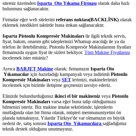
sitemiz üzerinden
Isparta Oto Yıkama Firması
olarak daha hızlı
bulunması sağlanacaktır.
Firmalar eğer web sitelerini
referans noktası(BACKLİNK)
olarak
eklemek istedikleri taktirde buna imkan sağlanacaktır.
Isparta Pistonlu Kompresör Makinaları
ile ilgili teknik servis,
fiyat, bakım, onarım gibi taleplerinizi Whatsup aracılığı ile ya da
telefon ile iletebilirsiniz. Pistonlu Kompresör Makinalarının fiyatları
firmamızda uygun fiyat ile sizleri bekliyor.
Tüm Makine Fiyatlarını
incelemek ister misiniz?
Ayrıca
BARJET Makine
olarak; firmamızın
Isparta Oto
Yıkamacılar
için hazırladığı kampanyalı veya indirimli
Pistonlu
Kompresör Makinaları
veya
SET
lerimizi, makinelerimizi
incelemek için bizimle iletişime geçmenizi tavsiye ederiz.
Elinizde bulundurduğunuz
ikinci el bir makineniz
veya
Pistonlu
Kompresör Makinaları
varsa eğer buna talip olduğumuzu
bilmenizi isteriz. Biz makine imalat sektöründe, işlemlerin
mutfağında olan bir firma olarak, müşteri memnununiyetini ön
planda tutmaktayız. Yılardır Türkiye'de var olmamızın en büyük
nedeni de, satış sonrası
Isparta Oto Yıkamacılara
sağladığımız
teknik destek olduğunu unutmayınız.