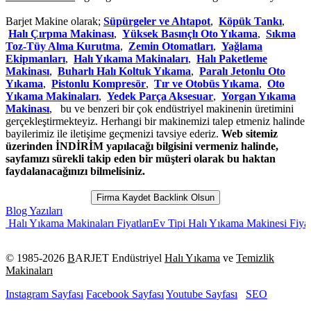
Barjet Makine olarak;
Süpürgeler ve Ahtapot
,
Köpük Tankı
,
Halı Çırpma Makinası
,
Yüksek Basınçlı Oto Yıkama
,
Sıkma
Toz-Tüy Alma Kurutma
,
Zemin Otomatları
,
Yağlama
Ekipmanları
,
Halı Yıkama Makinaları
,
Halı Paketleme
Makinası
,
Buharlı Halı Koltuk Yıkama
,
Paralı Jetonlu Oto
Yıkama
,
Pistonlu Kompresör
,
Tır ve Otobüs Yıkama
,
Oto
Yıkama Makinaları
,
Yedek Parça Aksesuar
,
Yorgan Yıkama
Makinası
, bu ve benzeri bir çok endüstriyel makinenin üretimini
gerçekleştirmekteyiz. Herhangi bir makinemizi talep etmeniz halinde
bayilerimiz ile iletişime geçmenizi tavsiye ederiz.
Web sitemiz
üzerinden İNDİRİM yapılacağı bilgisini vermeniz halinde,
sayfamızı sürekli takip eden bir müşteri olarak bu haktan
faydalanacağınızı bilmelisiniz.
Firma Kaydet Backlink Olsun
Blog Yazıları
kama Makinaları Fiyatları
Ev Tipi Halı Yıkama Makinesi Fiyatları
Satıl
© 1985-
2026
B
ARJET Endüstriyel
Halı Yıkama
ve
Temizlik
Makinaları
Instagram Sayfası
Facebook Sayfası
Youtube Sayfası
SEO