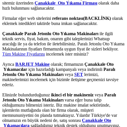
sitemiz üzerinden
Çanakkale Oto Yıkama Firması
olarak daha
hızlı bulunması sağlanacaktır.
Firmalar eğer web sitelerini
referans noktası(BACKLİNK)
olarak
eklemek istedikleri taktirde buna imkan sağlanacaktır.
Çanakkale Paralı Jetonlu Oto Yıkama Makinaları
ile ilgili
teknik servis, fiyat, bakım, onarım gibi taleplerinizi Whatsup
aracılığı ile ya da telefon ile iletebilirsiniz. Paralı Jetonlu Oto Yıkama
Makinalarının fiyatları firmamızda uygun fiyat ile sizleri bekliyor.
Tüm Makine Fiyatlarını
incelemek ister misiniz?
Ayrıca
BARJET Makine
olarak; firmamızın
Çanakkale Oto
Yıkamacılar
için hazırladığı kampanyalı veya indirimli
Paralı
Jetonlu Oto Yıkama Makinaları
veya
SET
lerimizi,
makinelerimizi incelemek için bizimle iletişime geçmenizi tavsiye
ederiz.
Elinizde bulundurduğunuz
ikinci el bir makineniz
veya
Paralı
Jetonlu Oto Yıkama Makinaları
varsa eğer buna talip
olduğumuzu bilmenizi isteriz. Biz makine imalat sektöründe,
işlemlerin mutfağında olan bir firma olarak, müşteri
memnununiyetini ön planda tutmaktayız. Yılardır Türkiye'de var
olmamızın en büyük nedeni de, satış sonrası
Çanakkale Oto
Yıkamacılara
sağladığımız teknik destek olduğunu unutmayınız.