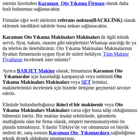
sitemiz üzerinden
Karaman Oto Yıkama Firması
olarak daha
hızlı bulunması sağlanacaktır.
Firmalar eğer web sitelerini
referans noktası(BACKLİNK)
olarak
eklemek istedikleri taktirde buna imkan sağlanacaktır.
Karaman Oto Yıkama Makinaları Makinaları
ile ilgili teknik
servis, fiyat, bakım, onarım gibi taleplerinizi Whatsup aracılığı ile ya
da telefon ile iletebilirsiniz. Oto Yıkama Makinaları Makinalarının
fiyatları firmamızda uygun fiyat ile sizleri bekliyor.
Tüm Makine
Fiyatlarını
incelemek ister misiniz?
Ayrıca
BARJET Makine
olarak; firmamızın
Karaman Oto
Yıkamacılar
için hazırladığı kampanyalı veya indirimli
Oto
Yıkama Makinaları Makinaları
veya
SET
lerimizi,
makinelerimizi incelemek için bizimle iletişime geçmenizi tavsiye
ederiz.
Elinizde bulundurduğunuz
ikinci el bir makineniz
veya
Oto
Yıkama Makinaları Makinaları
varsa eğer buna talip olduğumuzu
bilmenizi isteriz. Biz makine imalat sektöründe, işlemlerin
mutfağında olan bir firma olarak, müşteri memnununiyetini ön
planda tutmaktayız. Yılardır Türkiye'de var olmamızın en büyük
nedeni de, satış sonrası
Karaman Oto Yıkamacılara
sağladığımız
teknik destek olduğunu unutmayınız.