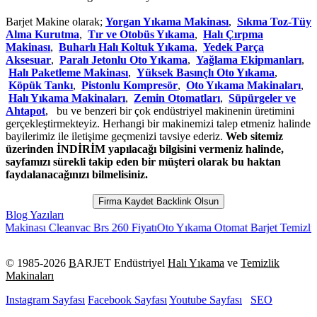
Barjet Makine olarak;
Yorgan Yıkama Makinası
,
Sıkma Toz-Tüy
Alma Kurutma
,
Tır ve Otobüs Yıkama
,
Halı Çırpma
Makinası
,
Buharlı Halı Koltuk Yıkama
,
Yedek Parça
Aksesuar
,
Paralı Jetonlu Oto Yıkama
,
Yağlama Ekipmanları
,
Halı Paketleme Makinası
,
Yüksek Basınçlı Oto Yıkama
,
Köpük Tankı
,
Pistonlu Kompresör
,
Oto Yıkama Makinaları
,
Halı Yıkama Makinaları
,
Zemin Otomatları
,
Süpürgeler ve
Ahtapot
, bu ve benzeri bir çok endüstriyel makinenin üretimini
gerçekleştirmekteyiz. Herhangi bir makinemizi talep etmeniz halinde
bayilerimiz ile iletişime geçmenizi tavsiye ederiz.
Web sitemiz
üzerinden İNDİRİM yapılacağı bilgisini vermeniz halinde,
sayfamızı sürekli takip eden bir müşteri olarak bu haktan
faydalanacağınızı bilmelisiniz.
Firma Kaydet Backlink Olsun
Blog Yazıları
ası Cleanvac Brs 260 Fiyatı
Oto Yıkama Otomat Barjet Temizlik Makin
© 1985-
2026
B
ARJET Endüstriyel
Halı Yıkama
ve
Temizlik
Makinaları
Instagram Sayfası
Facebook Sayfası
Youtube Sayfası
SEO