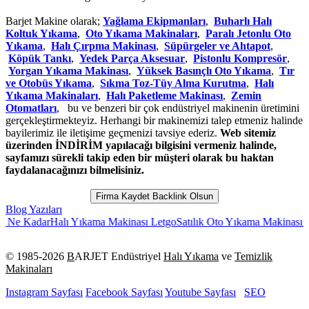
Barjet Makine olarak;
Yağlama Ekipmanları
,
Buharlı Halı
Koltuk Yıkama
,
Oto Yıkama Makinaları
,
Paralı Jetonlu Oto
Yıkama
,
Halı Çırpma Makinası
,
Süpürgeler ve Ahtapot
,
Köpük Tankı
,
Yedek Parça Aksesuar
,
Pistonlu Kompresör
,
Yorgan Yıkama Makinası
,
Yüksek Basınçlı Oto Yıkama
,
Tır
ve Otobüs Yıkama
,
Sıkma Toz-Tüy Alma Kurutma
,
Halı
Yıkama Makinaları
,
Halı Paketleme Makinası
,
Zemin
Otomatları
, bu ve benzeri bir çok endüstriyel makinenin üretimini
gerçekleştirmekteyiz. Herhangi bir makinemizi talep etmeniz halinde
bayilerimiz ile iletişime geçmenizi tavsiye ederiz.
Web sitemiz
üzerinden İNDİRİM yapılacağı bilgisini vermeniz halinde,
sayfamızı sürekli takip eden bir müşteri olarak bu haktan
faydalanacağınızı bilmelisiniz.
Firma Kaydet Backlink Olsun
Blog Yazıları
Kadar
Halı Yıkama Makinası Letgo
Satılık Oto Yıkama Makinası Ikinci E
© 1985-
2026
B
ARJET Endüstriyel
Halı Yıkama
ve
Temizlik
Makinaları
Instagram Sayfası
Facebook Sayfası
Youtube Sayfası
SEO