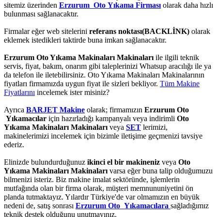
sitemiz üzerinden
Erzurum Oto Yıkama Firması
olarak daha hızlı
bulunması sağlanacaktır.
Firmalar eğer web sitelerini
referans noktası(BACKLİNK)
olarak
eklemek istedikleri taktirde buna imkan sağlanacaktır.
Erzurum Oto Yıkama Makinaları Makinaları
ile ilgili teknik
servis, fiyat, bakım, onarım gibi taleplerinizi Whatsup aracılığı ile ya
da telefon ile iletebilirsiniz. Oto Yıkama Makinaları Makinalarının
fiyatları firmamızda uygun fiyat ile sizleri bekliyor.
Tüm Makine
Fiyatlarını
incelemek ister misiniz?
Ayrıca
BARJET Makine
olarak; firmamızın
Erzurum Oto
Yıkamacılar
için hazırladığı kampanyalı veya indirimli
Oto
Yıkama Makinaları Makinaları
veya
SET
lerimizi,
makinelerimizi incelemek için bizimle iletişime geçmenizi tavsiye
ederiz.
Elinizde bulundurduğunuz
ikinci el bir makineniz
veya
Oto
Yıkama Makinaları Makinaları
varsa eğer buna talip olduğumuzu
bilmenizi isteriz. Biz makine imalat sektöründe, işlemlerin
mutfağında olan bir firma olarak, müşteri memnununiyetini ön
planda tutmaktayız. Yılardır Türkiye'de var olmamızın en büyük
nedeni de, satış sonrası
Erzurum Oto Yıkamacılara
sağladığımız
teknik destek olduğunu unutmayınız.