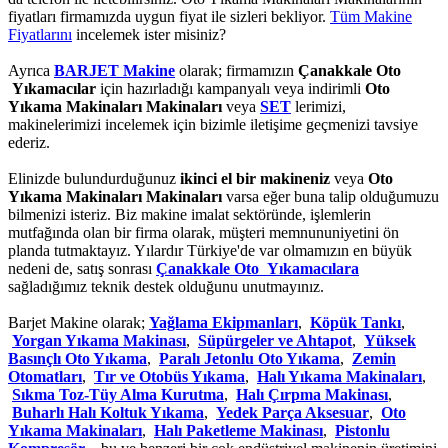
fiyatları firmamızda uygun fiyat ile sizleri bekliyor.
Tüm Makine
Fiyatlarını
incelemek ister misiniz?
Ayrıca
BARJET Makine
olarak; firmamızın
Çanakkale Oto
Yıkamacılar
için hazırladığı kampanyalı veya indirimli
Oto
Yıkama Makinaları Makinaları
veya
SET
lerimizi,
makinelerimizi incelemek için bizimle iletişime geçmenizi tavsiye
ederiz.
Elinizde bulundurduğunuz
ikinci el bir makineniz
veya
Oto
Yıkama Makinaları Makinaları
varsa eğer buna talip olduğumuzu
bilmenizi isteriz. Biz makine imalat sektöründe, işlemlerin
mutfağında olan bir firma olarak, müşteri memnununiyetini ön
planda tutmaktayız. Yılardır Türkiye'de var olmamızın en büyük
nedeni de, satış sonrası
Çanakkale Oto Yıkamacılara
sağladığımız teknik destek olduğunu unutmayınız.
Barjet Makine olarak;
Yağlama Ekipmanları
,
Köpük Tankı
,
Yorgan Yıkama Makinası
,
Süpürgeler ve Ahtapot
,
Yüksek
Basınçlı Oto Yıkama
,
Paralı Jetonlu Oto Yıkama
,
Zemin
Otomatları
,
Tır ve Otobüs Yıkama
,
Halı Yıkama Makinaları
,
Sıkma Toz-Tüy Alma Kurutma
,
Halı Çırpma Makinası
,
Buharlı Halı Koltuk Yıkama
,
Yedek Parça Aksesuar
,
Oto
Yıkama Makinaları
,
Halı Paketleme Makinası
,
Pistonlu