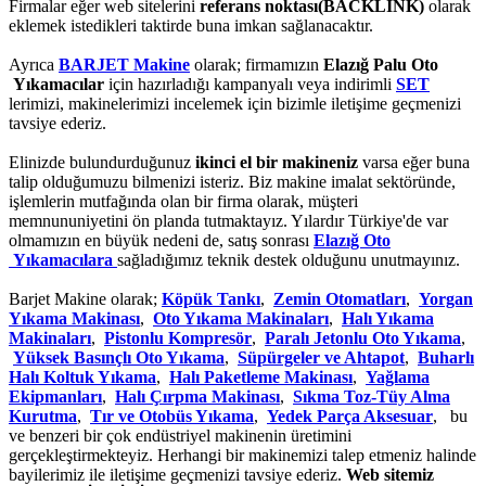
Firmalar eğer web sitelerini
referans noktası(BACKLİNK)
olarak
eklemek istedikleri taktirde buna imkan sağlanacaktır.
Ayrıca
BARJET Makine
olarak; firmamızın
Elazığ Palu Oto
Yıkamacılar
için hazırladığı kampanyalı veya indirimli
SET
lerimizi, makinelerimizi incelemek için bizimle iletişime geçmenizi
tavsiye ederiz.
Elinizde bulundurduğunuz
ikinci el bir makineniz
varsa eğer buna
talip olduğumuzu bilmenizi isteriz. Biz makine imalat sektöründe,
işlemlerin mutfağında olan bir firma olarak, müşteri
memnununiyetini ön planda tutmaktayız. Yılardır Türkiye'de var
olmamızın en büyük nedeni de, satış sonrası
Elazığ Oto
Yıkamacılara
sağladığımız teknik destek olduğunu unutmayınız.
Barjet Makine olarak;
Köpük Tankı
,
Zemin Otomatları
,
Yorgan
Yıkama Makinası
,
Oto Yıkama Makinaları
,
Halı Yıkama
Makinaları
,
Pistonlu Kompresör
,
Paralı Jetonlu Oto Yıkama
,
Yüksek Basınçlı Oto Yıkama
,
Süpürgeler ve Ahtapot
,
Buharlı
Halı Koltuk Yıkama
,
Halı Paketleme Makinası
,
Yağlama
Ekipmanları
,
Halı Çırpma Makinası
,
Sıkma Toz-Tüy Alma
Kurutma
,
Tır ve Otobüs Yıkama
,
Yedek Parça Aksesuar
, bu
ve benzeri bir çok endüstriyel makinenin üretimini
gerçekleştirmekteyiz. Herhangi bir makinemizi talep etmeniz halinde
bayilerimiz ile iletişime geçmenizi tavsiye ederiz.
Web sitemiz