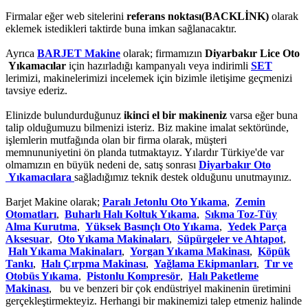
Firmalar eğer web sitelerini
referans noktası(BACKLİNK)
olarak
eklemek istedikleri taktirde buna imkan sağlanacaktır.
Ayrıca
BARJET Makine
olarak; firmamızın
Diyarbakır Lice Oto
Yıkamacılar
için hazırladığı kampanyalı veya indirimli
SET
lerimizi, makinelerimizi incelemek için bizimle iletişime geçmenizi
tavsiye ederiz.
Elinizde bulundurduğunuz
ikinci el bir makineniz
varsa eğer buna
talip olduğumuzu bilmenizi isteriz. Biz makine imalat sektöründe,
işlemlerin mutfağında olan bir firma olarak, müşteri
memnununiyetini ön planda tutmaktayız. Yılardır Türkiye'de var
olmamızın en büyük nedeni de, satış sonrası
Diyarbakır Oto
Yıkamacılara
sağladığımız teknik destek olduğunu unutmayınız.
Barjet Makine olarak;
Paralı Jetonlu Oto Yıkama
,
Zemin
Otomatları
,
Buharlı Halı Koltuk Yıkama
,
Sıkma Toz-Tüy
Alma Kurutma
,
Yüksek Basınçlı Oto Yıkama
,
Yedek Parça
Aksesuar
,
Oto Yıkama Makinaları
,
Süpürgeler ve Ahtapot
,
Halı Yıkama Makinaları
,
Yorgan Yıkama Makinası
,
Köpük
Tankı
,
Halı Çırpma Makinası
,
Yağlama Ekipmanları
,
Tır ve
Otobüs Yıkama
,
Pistonlu Kompresör
,
Halı Paketleme
Makinası
, bu ve benzeri bir çok endüstriyel makinenin üretimini
gerçekleştirmekteyiz. Herhangi bir makinemizi talep etmeniz halinde