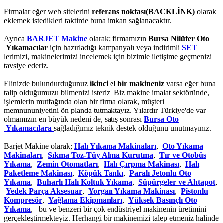
Firmalar eğer web sitelerini
referans noktası(BACKLİNK)
olarak
eklemek istedikleri taktirde buna imkan sağlanacaktır.
Ayrıca
BARJET Makine
olarak; firmamızın
Bursa Nilüfer Oto
Yıkamacılar
için hazırladığı kampanyalı veya indirimli
SET
lerimizi, makinelerimizi incelemek için bizimle iletişime geçmenizi
tavsiye ederiz.
Elinizde bulundurduğunuz
ikinci el bir makineniz
varsa eğer buna
talip olduğumuzu bilmenizi isteriz. Biz makine imalat sektöründe,
işlemlerin mutfağında olan bir firma olarak, müşteri
memnununiyetini ön planda tutmaktayız. Yılardır Türkiye'de var
olmamızın en büyük nedeni de, satış sonrası
Bursa Oto
Yıkamacılara
sağladığımız teknik destek olduğunu unutmayınız.
Barjet Makine olarak;
Halı Yıkama Makinaları
,
Oto Yıkama
Makinaları
,
Sıkma Toz-Tüy Alma Kurutma
,
Tır ve Otobüs
Yıkama
,
Zemin Otomatları
,
Halı Çırpma Makinası
,
Halı
Paketleme Makinası
,
Köpük Tankı
,
Paralı Jetonlu Oto
Yıkama
,
Buharlı Halı Koltuk Yıkama
,
Süpürgeler ve Ahtapot
,
Yedek Parça Aksesuar
,
Yorgan Yıkama Makinası
,
Pistonlu
Kompresör
,
Yağlama Ekipmanları
,
Yüksek Basınçlı Oto
Yıkama
, bu ve benzeri bir çok endüstriyel makinenin üretimini
gerçekleştirmekteyiz. Herhangi bir makinemizi talep etmeniz halinde