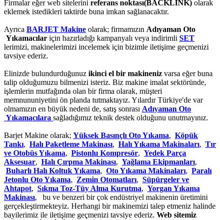
Firmalar eğer web sitelerini
referans noktası(BACKLİNK)
olarak
eklemek istedikleri taktirde buna imkan sağlanacaktır.
Ayrıca
BARJET Makine
olarak; firmamızın
Adıyaman Oto
Yıkamacılar
için hazırladığı kampanyalı veya indirimli
SET
lerimizi, makinelerimizi incelemek için bizimle iletişime geçmenizi
tavsiye ederiz.
Elinizde bulundurduğunuz
ikinci el bir makineniz
varsa eğer buna
talip olduğumuzu bilmenizi isteriz. Biz makine imalat sektöründe,
işlemlerin mutfağında olan bir firma olarak, müşteri
memnununiyetini ön planda tutmaktayız. Yılardır Türkiye'de var
olmamızın en büyük nedeni de, satış sonrası
Adıyaman Oto
Yıkamacılara
sağladığımız teknik destek olduğunu unutmayınız.
Barjet Makine olarak;
Yüksek Basınçlı Oto Yıkama
,
Köpük
Tankı
,
Halı Paketleme Makinası
,
Halı Yıkama Makinaları
,
Tır
ve Otobüs Yıkama
,
Pistonlu Kompresör
,
Yedek Parça
Aksesuar
,
Halı Çırpma Makinası
,
Yağlama Ekipmanları
,
Buharlı Halı Koltuk Yıkama
,
Oto Yıkama Makinaları
,
Paralı
Jetonlu Oto Yıkama
,
Zemin Otomatları
,
Süpürgeler ve
Ahtapot
,
Sıkma Toz-Tüy Alma Kurutma
,
Yorgan Yıkama
Makinası
, bu ve benzeri bir çok endüstriyel makinenin üretimini
gerçekleştirmekteyiz. Herhangi bir makinemizi talep etmeniz halinde
bayilerimiz ile iletişime geçmenizi tavsiye ederiz.
Web sitemiz