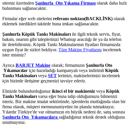
sitemiz üzerinden
Şanlıurfa Oto Yıkama Firması
olarak daha hızlı
bulunması sağlanacaktır.
Firmalar eğer web sitelerini
referans noktası(BACKLİNK)
olarak
eklemek istedikleri taktirde buna imkan sağlanacaktır.
Şanlıurfa Köpük Tankı Makinaları
ile ilgili teknik servis, fiyat,
bakım, onarım gibi taleplerinizi Whatsup aracılığı ile ya da telefon
ile iletebilirsiniz. Köpük Tankı Makinalarının fiyatları firmamızda
uygun fiyat ile sizleri bekliyor.
Tüm Makine Fiyatlarını
incelemek
ister misiniz?
Ayrıca
BARJET Makine
olarak; firmamızın
Şanlıurfa Oto
Yıkamacılar
için hazırladığı kampanyalı veya indirimli
Köpük
Tankı Makinaları
veya
SET
lerimizi, makinelerimizi incelemek
için bizimle iletişime geçmenizi tavsiye ederiz.
Elinizde bulundurduğunuz
ikinci el bir makineniz
veya
Köpük
Tankı Makinaları
varsa eğer buna talip olduğumuzu bilmenizi
isteriz. Biz makine imalat sektöründe, işlemlerin mutfağında olan bir
firma olarak, müşteri memnununiyetini ön planda tutmaktayız.
Yılardır Türkiye'de var olmamızın en büyük nedeni de, satış sonrası
Şanlıurfa Oto Yıkamacılara
sağladığımız teknik destek olduğunu
unutmayınız.