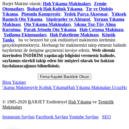
Barjet Makine olarak;
Halı Yıkama Makinaları
,
Zemin
Otomatları
,
Buharlı Halı Koltuk Yıkama
,
Tır ve Otobüs
Yıkama
,
Pistonlu Kompresör
,
Yedek Parça Aksesuar
,
Yüksek
Basınçlı Oto Yıkama
,
Süpürgeler ve Ahtapot
,
Yorgan Yıkama
Makinası
,
Oto Yıkama Makinaları
,
Sıkma Toz-Tüy Alma
Kurutma
,
Paralı Jetonlu Oto Yıkama
,
Halı Çırpma Makinası
,
Yağlama Ekipmanları
,
Halı Paketleme Makinası
,
Köpük
Tankı
, bu ve benzeri bir çok endüstriyel makinenin üretimini
gerçekleştirmekteyiz. Herhangi bir makinemizi talep etmeniz halinde
bayilerimiz ile iletişime geçmenizi tavsiye ederiz.
Web sitemiz
üzerinden İNDİRİM yapılacağı bilgisini vermeniz halinde,
sayfamızı sürekli takip eden bir müşteri olarak bu haktan
faydalanacağınızı bilmelisiniz.
Firma Kaydet Backlink Olsun
Blog Yazıları
ma Makinesiyle Koltuk Yıkama
Halı Yıkama Makinaları Ucuz
Halı Yıka
© 1985-
2026
B
ARJET Endüstriyel
Halı Yıkama
ve
Temizlik
Makinaları
Instagram Sayfası
Facebook Sayfası
Youtube Sayfası
SEO