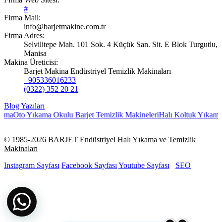
#
Firma Mail:
info@barjetmakine.com.tr
Firma Adres:
Selvilitepe Mah. 101 Sok. 4 Küçük San. Sit. E Blok Turgutlu,
Manisa
Makina Üreticisi:
Barjet Makina Endüstriyel Temizlik Makinaları
+905336016233
(0322) 352 20 21
Blog Yazıları
kama
Oto Yıkama Okulu Barjet Temizlik Makineleri
Halı Koltuk Yıkama
© 1985-
2026
B
ARJET Endüstriyel
Halı Yıkama
ve
Temizlik
Makinaları
Instagram Sayfası
Facebook Sayfası
Youtube Sayfası
SEO