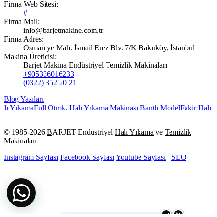
Firma Web Sitesi:
#
Firma Mail:
info@barjetmakine.com.tr
Firma Adres:
Osmaniye Mah. İsmail Erez Blv. 7/K Bakırköy, İstanbul
Makina Üreticisi:
Barjet Makina Endüstriyel Temizlik Makinaları
+905336016233
(0322) 352 20 21
Blog Yazıları
lı Yıkama
Full Otmk. Halı Yıkama Makinası Bantlı Model
Fakir Halı Yı
© 1985-
2026
B
ARJET Endüstriyel
Halı Yıkama
ve
Temizlik
Makinaları
Instagram Sayfası
Facebook Sayfası
Youtube Sayfası
SEO