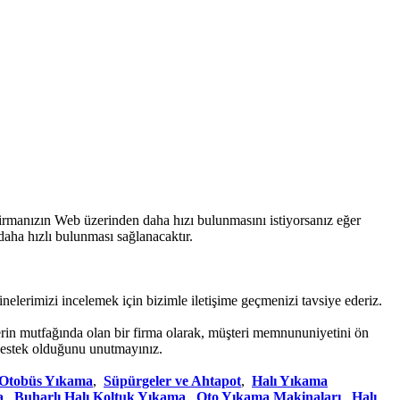
irmanızın Web üzerinden daha hızı bulunmasını istiyorsanız eğer
daha hızlı bulunması sağlanacaktır.
nelerimizi incelemek için bizimle iletişime geçmenizi tavsiye ederiz.
erin mutfağında olan bir firma olarak, müşteri memnununiyetini ön
destek olduğunu unutmayınız.
 Otobüs Yıkama
,
Süpürgeler ve Ahtapot
,
Halı Yıkama
a
,
Buharlı Halı Koltuk Yıkama
,
Oto Yıkama Makinaları
,
Halı