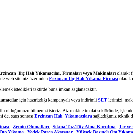
rzincan Ilıç Halı Yıkamacılar, Firmaları veya Makinaları
olarak; f
irde web sitemiz üzerinden
Erzincan Ilıç Halı Yıkama Firması
olarak 
klemek istedikleri taktirde buna imkan sağlanacaktır.
kamacılar
için hazırladığı kampanyalı veya indirimli
SET
lerimizi, maki
lip olduğumuzu bilmenizi isteriz. Biz makine imalat sektöründe, işleml
i de, satış sonrası
Erzincan Halı Yıkamacılara
sağladığımız teknik 
inası
,
Zemin Otomatları
,
Sıkma Toz-Tüy Alma Kurutma
,
Tır ve
u Oto Yıkama
,
Yedek Parça Aksesuar
,
Yüksek Basınçlı Oto Yıkam