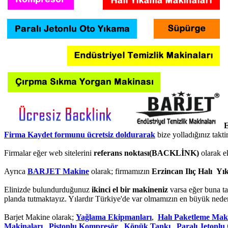
E
Firma Kaydet formunu ücretsiz doldurarak
bize yolladığınız takt
Firmalar eğer web sitelerini
referans noktası(BACKLİNK)
olarak e
Ayrıca
BARJET Makine
olarak; firmamızın
Erzincan Ilıç Halı Yı
Elinizde bulundurduğunuz
ikinci el bir makineniz
varsa eğer buna ta
planda tutmaktayız. Yılardır Türkiye'de var olmamızın en büyük neden
Barjet Makine olarak;
Yağlama Ekipmanları
,
Halı Paketleme Mak
Makinaları
,
Pistonlu Kompresör
,
Köpük Tankı
,
Paralı Jetonl