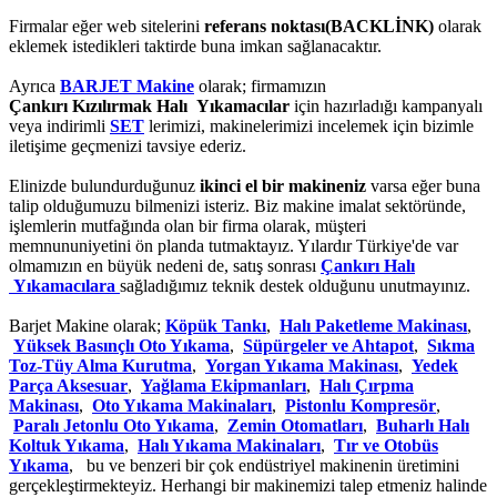
Firmalar eğer web sitelerini
referans noktası(BACKLİNK)
olarak
eklemek istedikleri taktirde buna imkan sağlanacaktır.
Ayrıca
BARJET Makine
olarak; firmamızın
Çankırı Kızılırmak Halı Yıkamacılar
için hazırladığı kampanyalı
veya indirimli
SET
lerimizi, makinelerimizi incelemek için bizimle
iletişime geçmenizi tavsiye ederiz.
Elinizde bulundurduğunuz
ikinci el bir makineniz
varsa eğer buna
talip olduğumuzu bilmenizi isteriz. Biz makine imalat sektöründe,
işlemlerin mutfağında olan bir firma olarak, müşteri
memnununiyetini ön planda tutmaktayız. Yılardır Türkiye'de var
olmamızın en büyük nedeni de, satış sonrası
Çankırı Halı
Yıkamacılara
sağladığımız teknik destek olduğunu unutmayınız.
Barjet Makine olarak;
Köpük Tankı
,
Halı Paketleme Makinası
,
Yüksek Basınçlı Oto Yıkama
,
Süpürgeler ve Ahtapot
,
Sıkma
Toz-Tüy Alma Kurutma
,
Yorgan Yıkama Makinası
,
Yedek
Parça Aksesuar
,
Yağlama Ekipmanları
,
Halı Çırpma
Makinası
,
Oto Yıkama Makinaları
,
Pistonlu Kompresör
,
Paralı Jetonlu Oto Yıkama
,
Zemin Otomatları
,
Buharlı Halı
Koltuk Yıkama
,
Halı Yıkama Makinaları
,
Tır ve Otobüs
Yıkama
, bu ve benzeri bir çok endüstriyel makinenin üretimini
gerçekleştirmekteyiz. Herhangi bir makinemizi talep etmeniz halinde