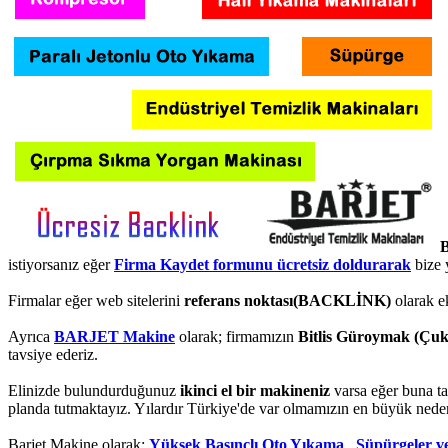
B
istiyorsanız eğer
Firma Kaydet formunu ücretsiz doldurarak
bize 
Firmalar eğer web sitelerini
referans noktası(BACKLİNK)
olarak e
Ayrıca
BARJET Makine
olarak; firmamızın
Bitlis Güroymak (Çuk
tavsiye ederiz.
Elinizde bulundurduğunuz
ikinci el bir makineniz
varsa eğer buna ta
planda tutmaktayız. Yılardır Türkiye'de var olmamızın en büyük neden
Barjet Makine olarak;
Yüksek Basınçlı Oto Yıkama
,
Süpürgeler v