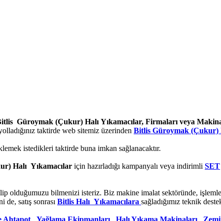
itlis Güroymak (Çukur) Halı Yıkamacılar, Firmaları veya Makina
yolladığınız taktirde web sitemiz üzerinden
Bitlis Güroymak (Çukur)
klemek istedikleri taktirde buna imkan sağlanacaktır.
ur) Halı Yıkamacılar
için hazırladığı kampanyalı veya indirimli
SET
lip olduğumuzu bilmenizi isteriz. Biz makine imalat sektöründe, işleml
i de, satış sonrası
Bitlis Halı Yıkamacılara
sağladığımız teknik dest
e Ahtapot
,
Yağlama Ekipmanları
,
Halı Yıkama Makinaları
,
Zemi