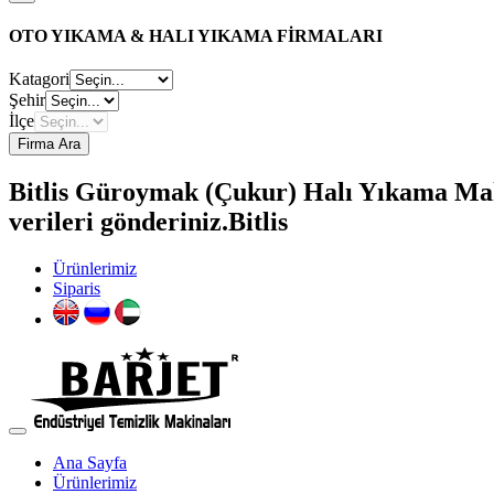
OTO YIKAMA & HALI YIKAMA FİRMALARI
Katagori
Şehir
İlçe
Firma Ara
Bitlis Güroymak (Çukur) Halı Yıkama Maki
verileri gönderiniz.Bitlis
Ürünlerimiz
Siparis
Ana Sayfa
Ürünlerimiz