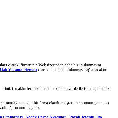
ları
olarak; firmanızın Web üzerinden daha hızı bulunmasını
 Halı Yıkama Firması
olarak daha hızlı bulunması sağlanacaktır.
lerimizi, makinelerimizi incelemek için bizimle iletişime geçmenizi
erin mutfağında olan bir firma olarak, müşteri memnununiyetini ön
ek olduğunu unutmayınız.
n Otomatları
,
Yedek Parça Aksesuar
,
Paralı Jetonlu Oto