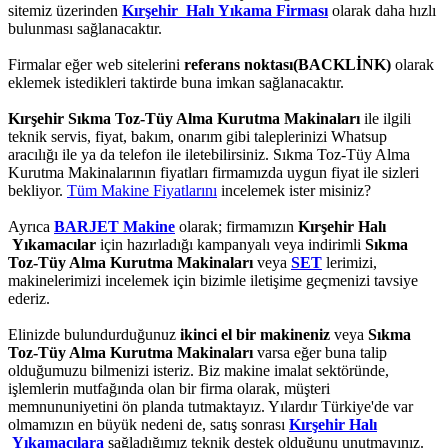
sitemiz üzerinden
Kırşehir Halı Yıkama Firması
olarak daha hızlı
bulunması sağlanacaktır.
Firmalar eğer web sitelerini
referans noktası(BACKLİNK)
olarak
eklemek istedikleri taktirde buna imkan sağlanacaktır.
Kırşehir Sıkma Toz-Tüy Alma Kurutma Makinaları
ile ilgili
teknik servis, fiyat, bakım, onarım gibi taleplerinizi Whatsup
aracılığı ile ya da telefon ile iletebilirsiniz. Sıkma Toz-Tüy Alma
Kurutma Makinalarının fiyatları firmamızda uygun fiyat ile sizleri
bekliyor.
Tüm Makine Fiyatlarını
incelemek ister misiniz?
Ayrıca
BARJET Makine
olarak; firmamızın
Kırşehir Halı
Yıkamacılar
için hazırladığı kampanyalı veya indirimli
Sıkma
Toz-Tüy Alma Kurutma Makinaları
veya
SET
lerimizi,
makinelerimizi incelemek için bizimle iletişime geçmenizi tavsiye
ederiz.
Elinizde bulundurduğunuz
ikinci el bir makineniz
veya
Sıkma
Toz-Tüy Alma Kurutma Makinaları
varsa eğer buna talip
olduğumuzu bilmenizi isteriz. Biz makine imalat sektöründe,
işlemlerin mutfağında olan bir firma olarak, müşteri
memnununiyetini ön planda tutmaktayız. Yılardır Türkiye'de var
olmamızın en büyük nedeni de, satış sonrası
Kırşehir Halı
Yıkamacılara
sağladığımız teknik destek olduğunu unutmayınız.