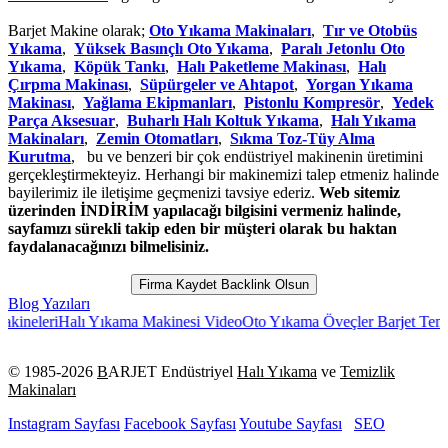
Barjet Makine olarak;
Oto Yıkama Makinaları
,
Tır ve Otobüs
Yıkama
,
Yüksek Basınçlı Oto Yıkama
,
Paralı Jetonlu Oto
Yıkama
,
Köpük Tankı
,
Halı Paketleme Makinası
,
Halı
Çırpma Makinası
,
Süpürgeler ve Ahtapot
,
Yorgan Yıkama
Makinası
,
Yağlama Ekipmanları
,
Pistonlu Kompresör
,
Yedek
Parça Aksesuar
,
Buharlı Halı Koltuk Yıkama
,
Halı Yıkama
Makinaları
,
Zemin Otomatları
,
Sıkma Toz-Tüy Alma
Kurutma
, bu ve benzeri bir çok endüstriyel makinenin üretimini
gerçekleştirmekteyiz. Herhangi bir makinemizi talep etmeniz halinde
bayilerimiz ile iletişime geçmenizi tavsiye ederiz.
Web sitemiz
üzerinden İNDİRİM yapılacağı bilgisini vermeniz halinde,
sayfamızı sürekli takip eden bir müşteri olarak bu haktan
faydalanacağınızı bilmelisiniz.
Firma Kaydet Backlink Olsun
Blog Yazıları
ri
Halı Yıkama Makinesi Video
Oto Yıkama Öveçler Barjet Temizlik Ma
© 1985-
2026
B
ARJET Endüstriyel
Halı Yıkama
ve
Temizlik
Makinaları
Instagram Sayfası
Facebook Sayfası
Youtube Sayfası
SEO