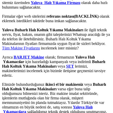
sitemiz üzerinden
Yalova Halı Yıkama Firması
olarak daha hızlı
bulunması sağlanacaktır.
Firmalar eğer web sitelerini
referans noktası(BACKLİNK)
olarak
eklemek istedikleri taktirde buna imkan sağlanacaktır.
Yalova Buharlı Halı Koltuk Yıkama Makinaları
ile ilgili teknik
servis, fiyat, bakım, onarım gibi taleplerinizi Whatsup aracılığı ile ya
da telefon ile iletebilirsiniz. Buharlı Halı Koltuk Yıkama
Makinalarının fiyatları firmamızda uygun fiyat ile sizleri bekliyor.
Tüm Makine Fiyatlarını
incelemek ister misiniz?
Ayrıca
BARJET Makine
olarak; firmamızın
Yalova Halı
Yıkamacılar
için hazırladığı kampanyalı veya indirimli
Buharlı
Halı Koltuk Yıkama Makinaları
veya
SET
lerimizi,
makinelerimizi incelemek için bizimle iletişime geçmenizi tavsiye
ederiz.
Elinizde bulundurduğunuz
ikinci el bir makineniz
veya
Buharlı
Halı Koltuk Yıkama Makinaları
varsa eğer buna talip
olduğumuzu bilmenizi isteriz. Biz makine imalat sektöründe,
işlemlerin mutfağında olan bir firma olarak, müşteri
memnununiyetini ön planda tutmaktayız. Yılardır Türkiye'de var
olmamızın en büyük nedeni de, satış sonrası
Yalova Halı
Yıkamacılara
sağladığımız teknik destek olduğunu unutmayınız.