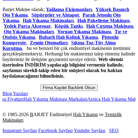
Barjet Makine olarak;
Yağlama Ekipmanları
,
Yüksek Basınçlı
Oto Yıkama
,
Süpürgeler ve Ahtapot
,
Paralı Jetonlu Oto
Yıkama
,
Halı Yıkama Makinaları
,
Halı Paketleme Makinası
,
Yedek Parça Aksesuar
,
Köpük Tankı
,
Halı Çırpma Makinası
,
Oto Yıkama Makinaları
,
Yorgan Yıkama Makinası
,
Tır ve
Otobüs Yıkama
,
Buharlı Halı Koltuk Yıkama
,
Pistonlu
Kompresör
,
Zemin Otomatları
,
Sıkma Toz-Tüy Alma
Kurutma
, bu ve benzeri bir çok endüstriyel makinenin üretimini
gerçekleştirmekteyiz. Herhangi bir makinemizi talep etmeniz halinde
bayilerimiz ile iletişime geçmenizi tavsiye ederiz.
Web sitemiz
üzerinden İNDİRİM yapılacağı bilgisini vermeniz halinde,
sayfamızı sürekli takip eden bir müşteri olarak bu haktan
faydalanacağınızı bilmelisiniz.
Firma Kaydet Backlink Olsun
Blog Yazıları
atları
Halı Yıkama Makinası Markaları
Arnica Halı Yıkama Makinesi 2
© 1985-
2026
B
ARJET Endüstriyel
Halı Yıkama
ve
Temizlik
Makinaları
Instagram Sayfası
Facebook Sayfası
Youtube Sayfası
SEO