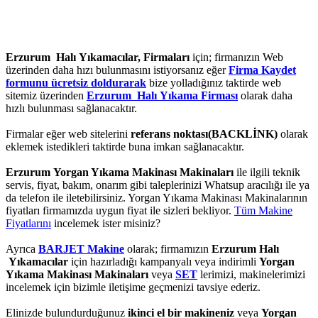
Erzurum Halı Yıkamacılar, Firmaları
için; firmanızın Web
üzerinden daha hızı bulunmasını istiyorsanız eğer
Firma Kaydet
formunu ücretsiz doldurarak
bize yolladığınız taktirde web
sitemiz üzerinden
Erzurum Halı Yıkama Firması
olarak daha
hızlı bulunması sağlanacaktır.
Firmalar eğer web sitelerini
referans noktası(BACKLİNK)
olarak
eklemek istedikleri taktirde buna imkan sağlanacaktır.
Erzurum Yorgan Yıkama Makinası Makinaları
ile ilgili teknik
servis, fiyat, bakım, onarım gibi taleplerinizi Whatsup aracılığı ile ya
da telefon ile iletebilirsiniz. Yorgan Yıkama Makinası Makinalarının
fiyatları firmamızda uygun fiyat ile sizleri bekliyor.
Tüm Makine
Fiyatlarını
incelemek ister misiniz?
Ayrıca
BARJET Makine
olarak; firmamızın
Erzurum Halı
Yıkamacılar
için hazırladığı kampanyalı veya indirimli
Yorgan
Yıkama Makinası Makinaları
veya
SET
lerimizi, makinelerimizi
incelemek için bizimle iletişime geçmenizi tavsiye ederiz.
Elinizde bulundurduğunuz
ikinci el bir makineniz
veya
Yorgan