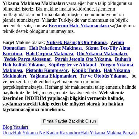
Yıkama Makinası Makinaları
varsa eğer buna talip olduğumuzu
bilmenizi isteriz. Biz makine imalat sektöründe, işlemlerin
mutfağında olan bir firma olarak, müşteri memnununiyetini ön
planda tutmaktayız. Yılardır Türkiye'de var olmamızın en büyük
nedeni de, satış sonrası
Erzurum Halı Yıkamacılara
sağladığımız
teknik destek olduğunu unutmayınız.
Barjet Makine olarak;
Yüksek Basınçlı Oto Yıkama
,
Zemin
Otomatları
,
Halı Paketleme Makinası
,
Sıkma Toz-Tüy Alma
Kurutma
,
Halı Çırpma Makinası
,
Oto Yıkama Makinaları
,
Yedek Parça Aksesuar
,
Paralı Jetonlu Oto Yıkama
,
Buharlı
Halı Koltuk Yıkama
,
Süpürgeler ve Ahtapot
,
Yorgan Yıkama
Makinası
,
Pistonlu Kompresör
,
Köpük Tankı
,
Halı Yıkama
Makinaları
,
Yağlama Ekipmanları
,
Tır ve Otobüs Yıkama
, bu
ve benzeri bir çok endüstriyel makinenin üretimini
gerçekleştirmekteyiz. Herhangi bir makinemizi talep etmeniz halinde
bayilerimiz ile iletişime geçmenizi tavsiye ederiz.
Web sitemiz
üzerinden İNDİRİM yapılacağı bilgisini vermeniz halinde,
sayfamızı sürekli takip eden bir müşteri olarak bu haktan
faydalanacağınızı bilmelisiniz.
Firma Kaydet Backlink Olsun
Blog Yazıları
cuz
Halı Yıkama Ne Kadar Kazandırır
Halı Yıkama Makina Parçaları
Ha