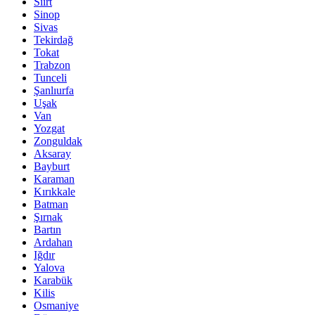
Siirt
Sinop
Sivas
Tekirdağ
Tokat
Trabzon
Tunceli
Şanlıurfa
Uşak
Van
Yozgat
Zonguldak
Aksaray
Bayburt
Karaman
Kırıkkale
Batman
Şırnak
Bartın
Ardahan
Iğdır
Yalova
Karabük
Kilis
Osmaniye