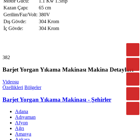
Motor Gücü:
1.1 Kw 1.5Hp
Kazan Çapı:
65 cm
Gerilim/Faz/Volt:
380V
Dış Gövde:
304 Krom
İç Gövde:
304 Krom
382
Barjet Yorgan Yıkama Makinası Makina Detayları
Videosu
Özellikleri
Bölgeler
Barjet Yorgan Yıkama Makinası - Şehirler
Adana
Adıyaman
Afyon
Ağrı
Amasya
Ankara