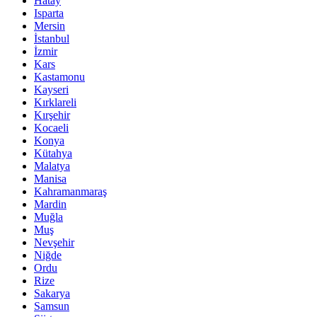
Hatay
Isparta
Mersin
İstanbul
İzmir
Kars
Kastamonu
Kayseri
Kırklareli
Kırşehir
Kocaeli
Konya
Kütahya
Malatya
Manisa
Kahramanmaraş
Mardin
Muğla
Muş
Nevşehir
Niğde
Ordu
Rize
Sakarya
Samsun