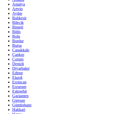
Antalya
Artvin
Aydın
Balıkesir
Bilecik
Bingöl
Bitlis
Bolu
Burdur
Bursa
Çanakkale
Çankırı
Çorum
Denizli
Diyarbakır
Edirne
Elazığ
Erzincan
Erzurum
Eskişehir
Gaziantep
Giresun
Gümüşhane
Hakkari