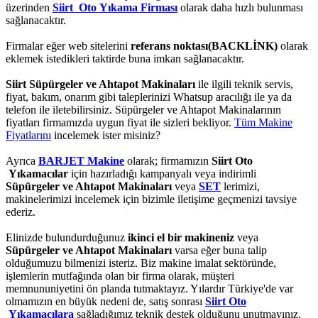
üzerinden
Siirt Oto Yıkama Firması
olarak daha hızlı bulunması
sağlanacaktır.
Firmalar eğer web sitelerini
referans noktası(BACKLİNK)
olarak
eklemek istedikleri taktirde buna imkan sağlanacaktır.
Siirt Süpürgeler ve Ahtapot Makinaları
ile ilgili teknik servis,
fiyat, bakım, onarım gibi taleplerinizi Whatsup aracılığı ile ya da
telefon ile iletebilirsiniz. Süpürgeler ve Ahtapot Makinalarının
fiyatları firmamızda uygun fiyat ile sizleri bekliyor.
Tüm Makine
Fiyatlarını
incelemek ister misiniz?
Ayrıca
BARJET Makine
olarak; firmamızın
Siirt Oto
Yıkamacılar
için hazırladığı kampanyalı veya indirimli
Süpürgeler ve Ahtapot Makinaları
veya
SET
lerimizi,
makinelerimizi incelemek için bizimle iletişime geçmenizi tavsiye
ederiz.
Elinizde bulundurduğunuz
ikinci el bir makineniz
veya
Süpürgeler ve Ahtapot Makinaları
varsa eğer buna talip
olduğumuzu bilmenizi isteriz. Biz makine imalat sektöründe,
işlemlerin mutfağında olan bir firma olarak, müşteri
memnununiyetini ön planda tutmaktayız. Yılardır Türkiye'de var
olmamızın en büyük nedeni de, satış sonrası
Siirt Oto
Yıkamacılara
sağladığımız teknik destek olduğunu unutmayınız.