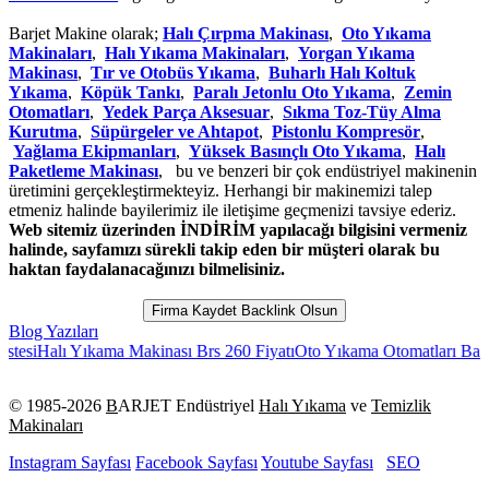
Barjet Makine olarak;
Halı Çırpma Makinası
,
Oto Yıkama
Makinaları
,
Halı Yıkama Makinaları
,
Yorgan Yıkama
Makinası
,
Tır ve Otobüs Yıkama
,
Buharlı Halı Koltuk
Yıkama
,
Köpük Tankı
,
Paralı Jetonlu Oto Yıkama
,
Zemin
Otomatları
,
Yedek Parça Aksesuar
,
Sıkma Toz-Tüy Alma
Kurutma
,
Süpürgeler ve Ahtapot
,
Pistonlu Kompresör
,
Yağlama Ekipmanları
,
Yüksek Basınçlı Oto Yıkama
,
Halı
Paketleme Makinası
, bu ve benzeri bir çok endüstriyel makinenin
üretimini gerçekleştirmekteyiz. Herhangi bir makinemizi talep
etmeniz halinde bayilerimiz ile iletişime geçmenizi tavsiye ederiz.
Web sitemiz üzerinden İNDİRİM yapılacağı bilgisini vermeniz
halinde, sayfamızı sürekli takip eden bir müşteri olarak bu
haktan faydalanacağınızı bilmelisiniz.
Firma Kaydet Backlink Olsun
Blog Yazıları
lı Yıkama Makinası Brs 260 Fiyatı
Oto Yıkama Otomatları Barjet Temi
© 1985-
2026
B
ARJET Endüstriyel
Halı Yıkama
ve
Temizlik
Makinaları
Instagram Sayfası
Facebook Sayfası
Youtube Sayfası
SEO