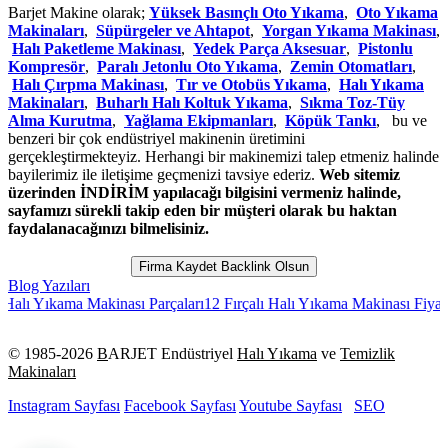
Barjet Makine olarak;
Yüksek Basınçlı Oto Yıkama
,
Oto Yıkama
Makinaları
,
Süpürgeler ve Ahtapot
,
Yorgan Yıkama Makinası
,
Halı Paketleme Makinası
,
Yedek Parça Aksesuar
,
Pistonlu
Kompresör
,
Paralı Jetonlu Oto Yıkama
,
Zemin Otomatları
,
Halı Çırpma Makinası
,
Tır ve Otobüs Yıkama
,
Halı Yıkama
Makinaları
,
Buharlı Halı Koltuk Yıkama
,
Sıkma Toz-Tüy
Alma Kurutma
,
Yağlama Ekipmanları
,
Köpük Tankı
, bu ve
benzeri bir çok endüstriyel makinenin üretimini
gerçekleştirmekteyiz. Herhangi bir makinemizi talep etmeniz halinde
bayilerimiz ile iletişime geçmenizi tavsiye ederiz.
Web sitemiz
üzerinden İNDİRİM yapılacağı bilgisini vermeniz halinde,
sayfamızı sürekli takip eden bir müşteri olarak bu haktan
faydalanacağınızı bilmelisiniz.
Firma Kaydet Backlink Olsun
Blog Yazıları
Yıkama Makinası Parçaları
12 Fırçalı Halı Yıkama Makinası Fiyatları
Hal
© 1985-
2026
B
ARJET Endüstriyel
Halı Yıkama
ve
Temizlik
Makinaları
Instagram Sayfası
Facebook Sayfası
Youtube Sayfası
SEO