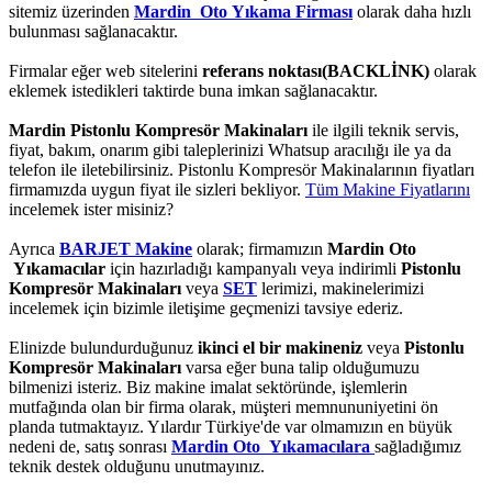
sitemiz üzerinden
Mardin Oto Yıkama Firması
olarak daha hızlı
bulunması sağlanacaktır.
Firmalar eğer web sitelerini
referans noktası(BACKLİNK)
olarak
eklemek istedikleri taktirde buna imkan sağlanacaktır.
Mardin Pistonlu Kompresör Makinaları
ile ilgili teknik servis,
fiyat, bakım, onarım gibi taleplerinizi Whatsup aracılığı ile ya da
telefon ile iletebilirsiniz. Pistonlu Kompresör Makinalarının fiyatları
firmamızda uygun fiyat ile sizleri bekliyor.
Tüm Makine Fiyatlarını
incelemek ister misiniz?
Ayrıca
BARJET Makine
olarak; firmamızın
Mardin Oto
Yıkamacılar
için hazırladığı kampanyalı veya indirimli
Pistonlu
Kompresör Makinaları
veya
SET
lerimizi, makinelerimizi
incelemek için bizimle iletişime geçmenizi tavsiye ederiz.
Elinizde bulundurduğunuz
ikinci el bir makineniz
veya
Pistonlu
Kompresör Makinaları
varsa eğer buna talip olduğumuzu
bilmenizi isteriz. Biz makine imalat sektöründe, işlemlerin
mutfağında olan bir firma olarak, müşteri memnununiyetini ön
planda tutmaktayız. Yılardır Türkiye'de var olmamızın en büyük
nedeni de, satış sonrası
Mardin Oto Yıkamacılara
sağladığımız
teknik destek olduğunu unutmayınız.